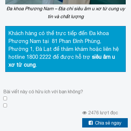
Đa khoa Phương Nam – Địa chỉ siêu âm u xơ tử cung uy
tín và chất lượng
Khách hàng có thể trực tiếp đến Đa khoa
Phương Nam tại 81 Phan Đình Phùng,
Phường 1, Đà Lạt để thăm khám hoặc liên hệ
hotline 1800 2222 để được hỗ trợ
siêu âm u
xơ tử cung
.
Bài viết này có hữu ích với bạn không?
2476
lượt đọc
Chia sẻ ngay