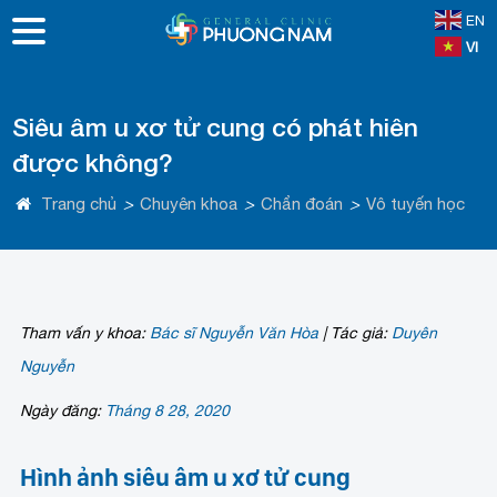
EN
VI
Siêu âm u xơ tử cung có phát hiên
được không?
Trang chủ
>
Chuyên khoa
>
Chẩn đoán
>
Vô tuyến học
Tham vấn y khoa:
Bác sĩ Nguyễn Văn Hòa
|
Tác giả:
Duyên
Nguyễn
Ngày đăng:
Tháng 8 28, 2020
Hình ảnh siêu âm u xơ tử cung