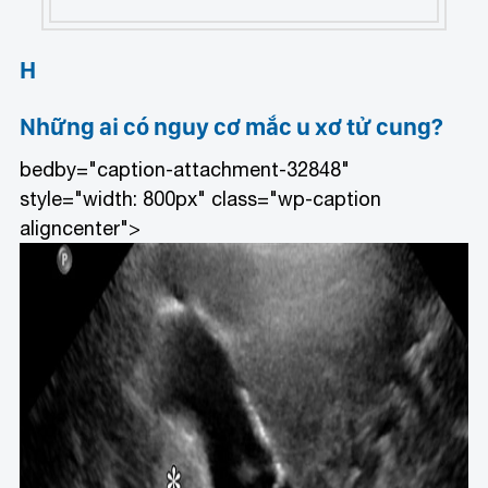
H
Những ai có nguy cơ mắc u xơ tử cung?
bedby="caption-attachment-32848"
style="width: 800px" class="wp-caption
aligncenter">