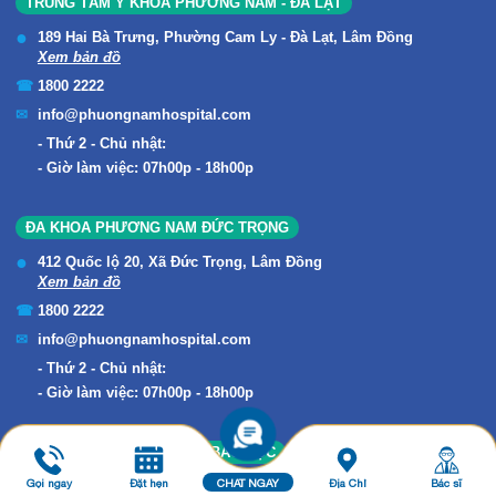
TRUNG TÂM Y KHOA PHƯƠNG NAM - ĐÀ LẠT
189 Hai Bà Trưng, Phường Cam Ly - Đà Lạt, Lâm Đồng
Xem bản đồ
1800 2222
info@phuongnamhospital.com
Thứ 2 - Chủ nhật:
Giờ làm việc: 07h00p - 18h00p
ĐA KHOA PHƯƠNG NAM ĐỨC TRỌNG
412 Quốc lộ 20, Xã Đức Trọng, Lâm Đồng
Xem bản đồ
1800 2222
info@phuongnamhospital.com
Thứ 2 - Chủ nhật:
Giờ làm việc: 07h00p - 18h00p
ĐA KHOA PHƯƠNG NAM - BẢO LỘC
Gọi ngay
Đặt hẹn
CHAT NGAY
Địa Chỉ
Bác sĩ
511A Trần Phú, B'Lao, Lâm Đồng