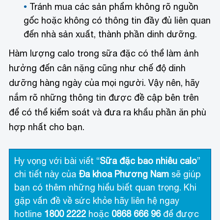
Tránh mua các sản phẩm không rõ nguồn
gốc hoặc không có thông tin đầy đủ liên quan
đến nhà sản xuất, thành phần dinh dưỡng.
Hàm lượng calo trong sữa đặc có thể làm ảnh
hưởng đến cân nặng cũng như chế độ dinh
dưỡng hàng ngày của mọi người. Vậy nên, hãy
nắm rõ những thông tin được đề cập bên trên
để có thể kiểm soát và đưa ra khẩu phần ăn phù
hợp nhất cho bạn.
Hy vọng với bài viết “
Sữa đặc bao nhiêu calo
”
chi tiết này của
Đa khoa Phương Nam
sẽ giúp
bạn có thêm những hiểu biết quan trọng. Khi
gặp vấn đề về sức khỏe hãy liên hệ ngay
hotline
1800 2222
hoặc
0868 666 96
để được