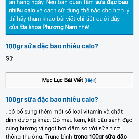
ăn hằng ngày. Nếu bạn quan tâm
sữa đặc bao
nhiêu calo
và cách sử dụng thế nào cho hợp lý
thì hãy tham khảo bài viết chi tiết dưới đây
của
Đa khoa Phương Nam
nhé!
100gr sữa đặc bao nhiêu calo?
Sữ
Mục Lục Bài Viết
[
Hiện
]
100gr sữa đặc bao nhiêu calo?
, có bổ sung thêm một số loại vitamin và chất
dinh dưỡng khác. Có màu kem, kết cấu sánh đặc
cùng hương vị ngọt hơi đậm so với sữa tươi
thông thường. Trung bình
trong 100gr sữa đặc