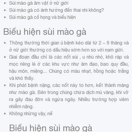
Sùi mào gà âm vật ở nữ giới
Sùi mào gà có ảnh hưởng đến thai nhi không?
Sùi mào gà cổ họng và biểu hiện
Biểu hiện sùi mào gà
Thông thường thời gian ủ bệnh kéo dài từ 2 – 9 tháng và
ở nữ giới thường có dấu hiệu sớm hơn so với nam giới.
Giai đoạn đầu chỉ là các nốt sùi , u nhú nhỏ, khô ráp và
mọc riêng lẻ ở các khu vực như âm đạo, bao quy đầu,
hậu môn, miệng… Chúng có màu nhạt, hồng hoặc trắng
và khó thấy.
Khi phát bệnh nặng, các nốt này to hơn, kết thành mảng
như mào gà. Bên trong chúng chứa dịch mủ vàng, khi vỡ
ra gây đau đớn và ngứa ngáy. Nhiều trường hợp viêm
nhiễm nặng.
Không những vậy, nế
Biểu hiện sùi mào gà