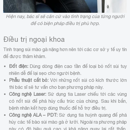
Hiện nay, bác sĩ sẽ căn cứ vào tình trạng của từng người
để có biện pháp điều trị phù hợp.
Điều trị ngoại khoa
Tình trạng sùi mào gà nặng hơn nên tới các cơ sở y tế uy tín
để được thăm khám.
Đốt điện:
Dùng dòng điện cao tần để loại bỏ nốt sùi tuy
nhiên dễ để lại sẹo cho người bệnh.
Phẫu thuật cắt bỏ:
Với những nốt sùi có kích thước lớn
thì bác sĩ sẽ tư vấn cho bạn phương pháp này.
Công nghệ Laser:
Sử dụng tia Laser chiếu tới các vùng
có nốt sùi để phá hủy cấu trúc của chúng. Sau khi bắn,
bệnh nhân kết hợp dùng thuốc để hỗ trợ điều trị.
Công nghệ ALA – PDT:
Sử dụng tia huỳnh quang để phá
hủy các tế bào sùi mào gà ở lưỡi. Ngoài ra phương pháp
này có độ hiệu quả cao vì khả năng quay lại rất thấp,