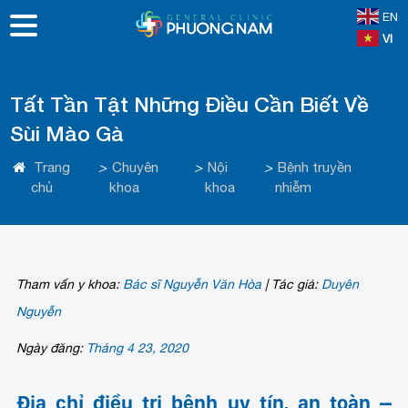
EN
VI
Tất Tần Tật Những Điều Cần Biết Về
Sùi Mào Gà
Trang
>
Chuyên
>
Nội
>
Bệnh truyền
chủ
khoa
khoa
nhiễm
Tham vấn y khoa:
Bác sĩ Nguyễn Văn Hòa
|
Tác giả:
Duyên
Nguyễn
Ngày đăng:
Tháng 4 23, 2020
Địa chỉ điều trị bệnh uy tín, an toàn –