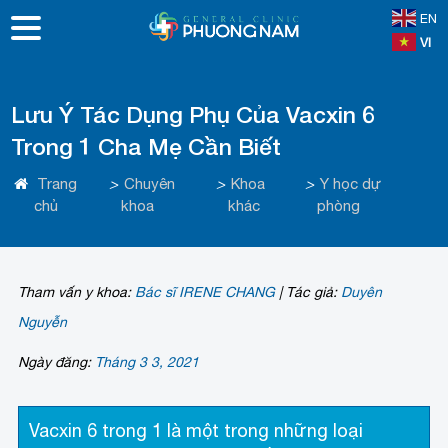
EN
VI
Lưu Ý Tác Dụng Phụ Của Vacxin 6
Trong 1 Cha Mẹ Cần Biết
Trang
>
Chuyên
>
Khoa
>
Y học dự
chủ
khoa
khác
phòng
Tham vấn y khoa:
Bác sĩ IRENE CHANG
|
Tác giả:
Duyên
Nguyễn
Ngày đăng:
Tháng 3 3, 2021
Vacxin 6 trong 1 là một trong những loại