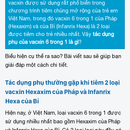
vacxin được sử dụng rất phổ biến trong
chương trình tiêm chủng mở rộng của trẻ em
Việt Nam, trong đó vacxin 6 trong 1 của Pháp
(Hexaxim) và của Bỉ (Infanrix Hexa) là 2 loại
được tiêm cho trẻ nhiều nhất. Vậy
tác dụng
phụ của vacxin 6 trong 1 là gì
?
Biểu hiện cụ thể ra sao? Bài viết sau sẽ giúp bạn
giải đáp một cách chi tiết.
T
ác dụng phụ thường gặp khi tiêm 2 loại
vacxin Hexaxim của Pháp và Infanrix
Hexa của Bỉ
Hiện nay, ở Việt Nam, loại vacxin 6 trong 1 được
sử dụng nhiều nhất bao gồm Hexaxim của Pháp