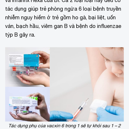
và Infanrix Hexa của Bỉ. Cả 2 loại loại này đều có
tác dụng giúp trẻ phòng ngừa 6 loại bệnh truyền
nhiễm nguy hiểm ở trẻ gồm ho gà, bại liệt, uốn
ván, bạch hầu, viêm gan B và bệnh do influenzae
týp B gây ra.
Tác dụng phụ của vacxin 6 trong 1 sẽ tự khỏi sau 1 – 2