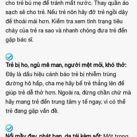
cho trẻ bú mẹ để tránh mất nước. Thay quần áo
sạch sẽ cho trẻ. Nếu trẻ nôn hãy đỡ trẻ ngồi dậy
để thoải mái hơn. Kiểm tra xem tình trạng tiêu
chảy của trẻ ra sao và nhanh chóng đưa trẻ đến
gặp bác sĩ.
Trẻ bị ho, ngủ mê man, người mệt mỏi, khó thở:
Đây là dấu hiệu cảnh báo trẻ bị nhiễm trùng
đường hô hấp, cha mẹ hãy bế trẻ thẳng lên để
giúp trẻ dễ thở hơn. Ngoài ra, đừng chần chừ mà
hãy mang trẻ đến trung tâm y tế ngay, vì có thể
trẻ đang gặp vấn đề.
Nổi mầy đay, phát ban, da tái kèm sốt:
Một trong