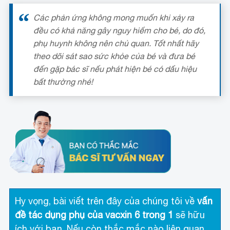
Các phản ứng không mong muốn khi xảy ra
đều có khả năng gây nguy hiểm cho bé, do đó,
phụ huynh không nên chủ quan. Tốt nhất hãy
theo dõi sát sao sức khỏe của bé và đưa bé
đến gặp bác sĩ nếu phát hiện bé có dấu hiệu
bất thường nhé!
Hy vọng, bài viết trên đây của chúng tôi về
vấn
đề tác dụng phụ của vacxin 6 trong 1
sẽ hữu
ích với bạn. Nếu còn thắc mắc nào liên quan