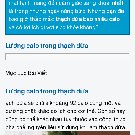
mát lạnh mang đến cảm giác sảng khoái nhất
là trong những ngày nóng bức. Nhưng bạn đã
bao giờ thắc mắc
thạch dừa bao nhiêu calo
và có lợi ích gì với sức khỏe không?
Lượng calo trong thạch dừa
Mục Lục Bài Viết
Lượng calo trong thạch dừa
ạch dừa sẽ chứa khoảng 92 calo cùng một vài
dưỡng chất khác có ích cho cơ thể. Con số này
cũng có thể khác nhau tùy thuộc vào công thức
pha chế, nguyên liệu sử dụng khi làm thạch dừa.