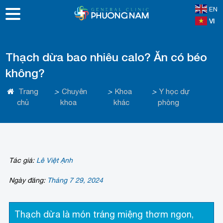
EN
VI
Thạch dừa bao nhiêu calo? Ăn có béo
không?
Trang
>
Chuyên
>
Khoa
>
Y học dự
chủ
khoa
khác
phòng
Tác giả:
Lê Việt Ạnh
Ngày đăng:
Tháng 7 29, 2024
Thạch dừa là món tráng miệng thơm ngon,