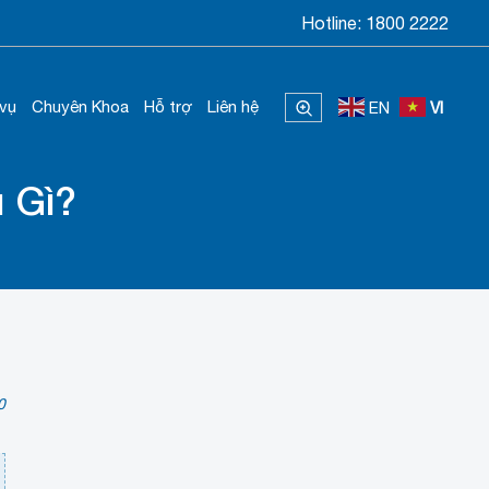
Hotline:
1800 2222
 vụ
Chuyên Khoa
Hỗ trợ
Liên hệ
EN
VI
 Gì?
0