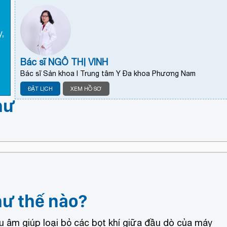
,
Bác sĩ NGÔ THỊ VINH
Bác sĩ Sản khoa I Trung tâm Y Đa khoa Phương Nam
ĐẶT LỊCH
XEM HỒ SƠ
hư
hư thế nào?
êu âm giúp loại bỏ các bọt khí giữa đầu dò của máy