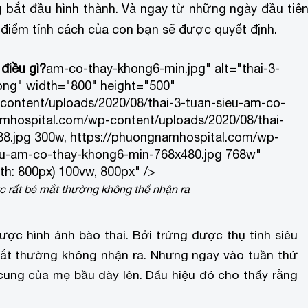
ng bắt đầu hình thành. Và ngay từ những ngày đầu tiên
c điểm tính cách của con bạn sẽ được quyết định.
 điều gì?
am-co-thay-khong6-min.jpg" alt="thai-3-
ong" width="800" height="500"
content/uploads/2020/08/thai-3-tuan-sieu-am-co-
amhospital.com/wp-content/uploads/2020/08/thai-
8.jpg 300w, https://phuongnamhospital.com/wp-
ieu-am-co-thay-khong6-min-768x480.jpg 768w"
th: 800px) 100vw, 800px" />
ớc rất bé mắt thường không thể nhận ra
ược hình ảnh bào thai. Bởi trứng được thụ tinh siêu
mắt thường không nhận ra. Nhưng ngay vào tuần thứ
 cung của mẹ bầu dày lên. Dấu hiệu đó cho thấy rằng