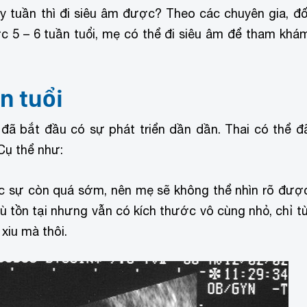
ấy tuần thì đi siêu âm được? Theo các chuyên gia, đố
ợc 5 – 6 tuần tuổi, mẹ có thể đi siêu âm để tham khá
n tuổi
i đã bắt đầu có sự phát triển dần dần. Thai có thể đ
Cụ thể như:
thực sự còn quá sớm, nên mẹ sẽ không thể nhìn rõ đượ
 dù tồn tại nhưng vẫn có kích thước vô cùng nhỏ, chỉ t
xiu mà thôi.