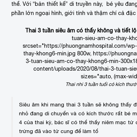
thể. Với “bản thiết kế” di truyền này, bé yêu đa
phần lớn ngoại hình, giới tính và thậm chí cả đặ
Thai 3 tuần siêu âm có thấy không và tiết lộ
tuan-sieu-am-co-thay-kh
srcset="https://phuongnamhospital.com/wp-
thay-khong6-min.jpg 800w, https://phuongn
3-tuan-sieu-am-co-thay-khong6-min-300x18
content/uploads/2020/08/thai-3-tuan-s
sizes="auto, (max-wid
Thai nhi 3 tuần tuổi có kích thư
Siêu âm khi mang thai 3 tuần sẽ không thấy đ
nhỏ đang di chuyển và có kích thước rất bé 
4 của thai kỳ, bác sĩ có thể thấy niêm mạc tử
trứng đã vào tử cung để làm tổ