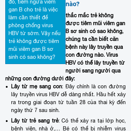
đó, tiêm ngừa viêm
nào?
gan B cho trẻ là việc
thắc mắc trẻ không
làm cần thiết để
được tiêm mũi viêm gan
phòng chống virus
B sơ sinh có sao không,
HBV từ sớm. Vậy nếu
chúng ta cần biết căn
trẻ không được tiêm
bệnh này lây truyền qua
mũi viêm gan B sơ
con đường nào. Virus
sinh có sao không?
HBV có thể lây truyền từ
người sang người qua
những con đường dưới đây:
Lây từ mẹ sang con
: Đây chính là con đường
lây truyền virus HBV dễ dàng nhất. Hầu hết xảy
ra trong giai đoạn từ tuần 28 của thai kỳ đến
ngày thứ 7 sau sinh.
Lây từ trẻ sang trẻ
: Có thể xảy ra tại lớp học,
bệnh viện, nhà ở,… Bé có thể bị nhiễm virus