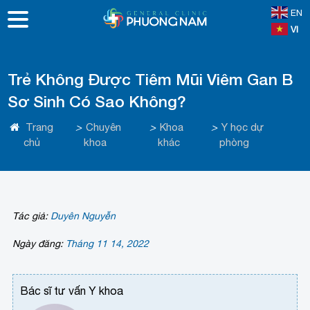
EN
VI
Trẻ Không Được Tiêm Mũi Viêm Gan B
Sơ Sinh Có Sao Không?
Trang
>
Chuyên
>
Khoa
>
Y học dự
chủ
khoa
khác
phòng
Tác giả:
Duyên Nguyễn
Ngày đăng:
Tháng 11 14, 2022
Bác sĩ tư vấn Y khoa