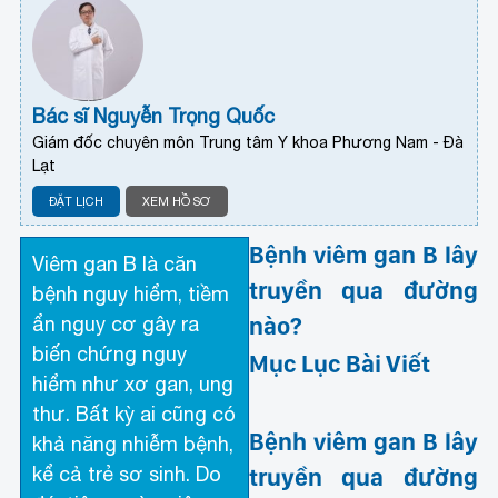
Bác sĩ Nguyễn Trọng Quốc
Giám đốc chuyên môn Trung tâm Y khoa Phương Nam - Đà
Lạt
ĐẶT LỊCH
XEM HỒ SƠ
Bệnh viêm gan B lây
Viêm gan B là căn
truyền qua đường
bệnh nguy hiểm, tiềm
nào?
ẩn nguy cơ gây ra
biến chứng nguy
Mục Lục Bài Viết
hiểm như xơ gan, ung
thư. Bất kỳ ai cũng có
Bệnh viêm gan B lây
khả năng nhiễm bệnh,
kể cả trẻ sơ sinh. Do
truyền qua đường