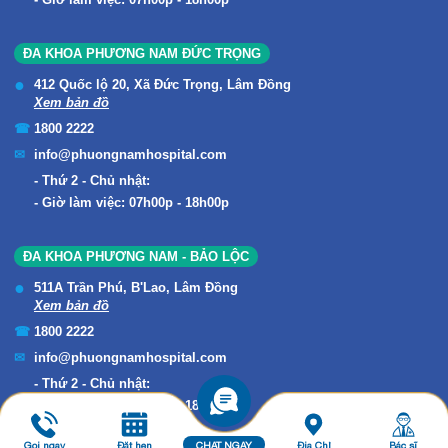
Giờ làm việc: 07h00p - 18h00p
ĐA KHOA PHƯƠNG NAM ĐỨC TRỌNG
412 Quốc lộ 20, Xã Đức Trọng, Lâm Đồng
Xem bản đồ
1800 2222
info@phuongnamhospital.com
Thứ 2 - Chủ nhật:
Giờ làm việc: 07h00p - 18h00p
ĐA KHOA PHƯƠNG NAM - BẢO LỘC
511A Trần Phú, B'Lao, Lâm Đồng
Xem bản đồ
1800 2222
info@phuongnamhospital.com
Thứ 2 - Chủ nhật:
Giờ làm việc: 07h00p - 18h00p
Gọi ngay
Đặt hẹn
CHAT NGAY
Địa Chỉ
Bác sĩ