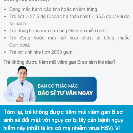
Đang mắc bệnh cấp tính hoặc nhiễm trùng.
Trẻ sốt ≥ 37,5 độ C hoặc hạ thân nhiệt ≤ 35,5 độ C khi đo
tại nách.
Trẻ đang hoặc mới sử dụng Globulin miễn dịch.
Trẻ đang hoặc mới kết hợp chữa trị bằng thuốc
Corticoid.
Trẻ sơ sinh nhẹ hơn 2000 gam.
Trẻ không được tiêm mũi viêm gan B sơ sinh khi nào?
Tóm lại, trẻ không được tiêm mũi viêm gan B sơ
sinh sẽ đối mặt với nguy cơ bị lây căn bệnh nguy
hiểm này (nhất là khi có mẹ nhiễm virus HBV). Vì