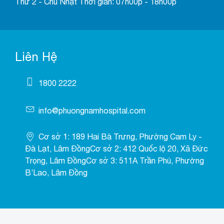
Thứ 2 - Chủ Nhật Thời gian: 07h00p - 18h00p
Liên Hệ
1800 2222
info@phuongnamhospital.com
Cơ sở 1: 189 Hai Bà Trưng, Phường Cam Ly -
Đà Lạt, Lâm ĐồngCơ sở 2: 412 Quốc lộ 20, Xã Đức
Trọng, Lâm ĐồngCơ sở 3: 511A Trần Phú, Phường
B’Lao, Lâm Đồng