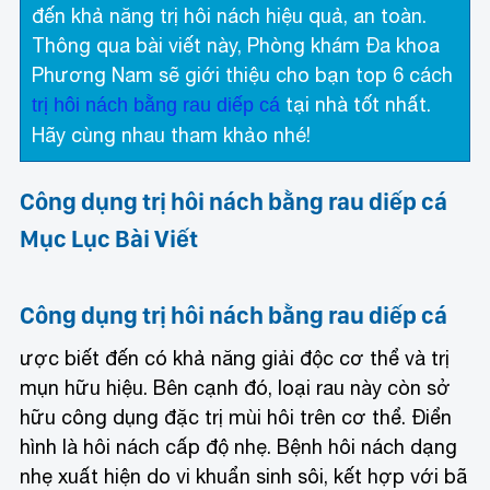
đến khả năng trị hôi nách hiệu quả, an toàn.
Thông qua bài viết này, Phòng khám Đa khoa
Phương Nam sẽ giới thiệu cho bạn top 6 cách
tại nhà tốt nhất.
trị hôi nách bằng rau diếp cá
Hãy cùng nhau tham khảo nhé!
Công dụng trị hôi nách bằng rau diếp cá
Mục Lục Bài Viết
Công dụng trị hôi nách bằng rau diếp cá
ược biết đến có khả năng giải độc cơ thể và trị
mụn hữu hiệu. Bên cạnh đó, loại rau này còn sở
hữu công dụng đặc trị mùi hôi trên cơ thể. Điển
hình là hôi nách cấp độ nhẹ. Bệnh hôi nách dạng
nhẹ xuất hiện do vi khuẩn sinh sôi, kết hợp với bã