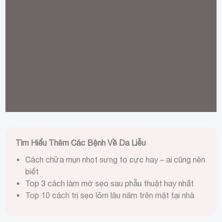
Mụn sẹo là một dạng sẹo trên da do mụn gây ra.
Tìm Hiểu Thêm Các Bệnh Về Da Liễu
Cách chữa mụn nhọt sưng to cực hay – ai cũng nên
biết
Top 3 cách làm mờ sẹo sau phẫu thuật hay nhất
Top 10 cách trị sẹo lõm lâu năm trên mặt tại nhà