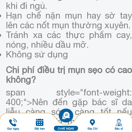
khi đi ngủ.
Hạn chế nặn mụn hay sờ tay
lên các nốt mụn thường xuyên.
Tránh xa các thực phẩm cay,
nóng, nhiều dầu mỡ.
Không sử dụng
Chi phí điều trị mụn sẹo có cao
không?
span style="font-weight:
400;">Nên đến gặp bác sĩ da
liễu càng sớm càng tốt nếu
tình trạng da mụn không cải
thiện sau 5 – 7 ngày và có dấu
Gọi ngay
Đặt hẹn
CHAT NGAY
Địa Chỉ
Bác sĩ