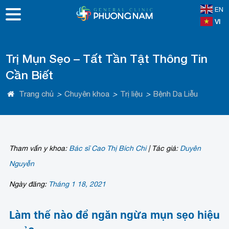
EN
VI
Trị Mụn Sẹo – Tất Tần Tật Thông Tin
Cần Biết
Trang chủ
>
Chuyên khoa
>
Trị liệu
>
Bệnh Da Liễu
Tham vấn y khoa:
Bác sĩ Cao Thị Bích Chi
|
Tác giả:
Duyên
Nguyễn
Ngày đăng:
Tháng 1 18, 2021
Làm thế nào để ngăn ngừa mụn sẹo hiệu