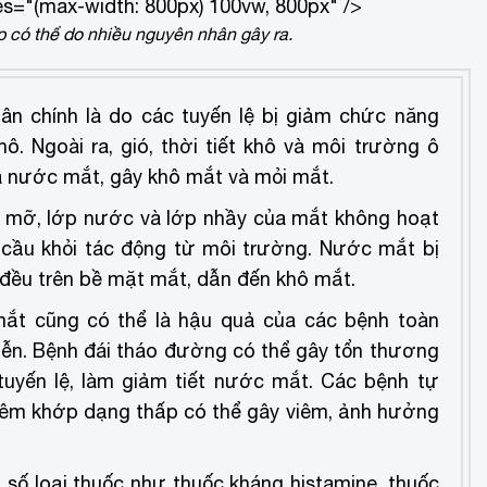
s="(max-width: 800px) 100vw, 800px" />
 có thể do nhiều nguyên nhân gây ra.
n chính là do các tuyến lệ bị giảm chức năng
. Ngoài ra, gió, thời tiết khô và môi trường ô
a nước mắt, gây khô mắt và mỏi mắt.
mỡ, lớp nước và lớp nhầy của mắt không hoạt
 cầu khỏi tác động từ môi trường. Nước mắt bị
 đều trên bề mặt mắt, dẫn đến khô mắt.
ắt cũng có thể là hậu quả của các bệnh toàn
iễn.
Bệnh đái tháo đường có thể gây tổn thương
tuyến lệ, làm giảm tiết nước mắt.
Các bệnh tự
viêm khớp dạng thấp có thể gây viêm, ảnh hưởng
số loại thuốc như thuốc kháng histamine, thuốc