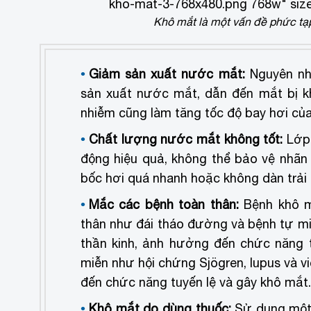
kho-mat-3-768x480.png 768w" size
Khô mắt là một vấn đề phức tạp
Giảm sản xuất nước mắt:
Nguyên nhâ
sản xuất nước mắt, dẫn đến mắt bị khô
nhiễm cũng làm tăng tốc độ bay hơi củ
Chất lượng nước mắt không tốt:
Lớp 
động hiệu quả, không thể bảo vệ nhãn
bốc hơi quá nhanh hoặc không dàn trải
Mắc các bệnh toàn thân:
Bệnh khô m
thân như đái tháo đường và bệnh tự m
thần kinh, ảnh hưởng đến chức năng 
miễn như hội chứng Sjögren, lupus và 
đến chức năng tuyến lệ và gây khô mắt.
Khô mắt do dùng thuốc:
Sử dụng một 