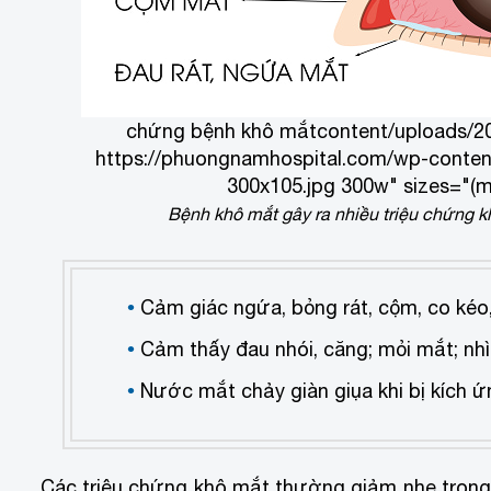
chứng bệnh khô mắt
content/uploads/2
https://phuongnamhospital.com/wp-conten
300x105.jpg 300w" sizes="(m
Bệnh khô mắt gây ra nhiều triệu chứng 
Cảm giác ngứa, bỏng rát, cộm, co kéo,
Cảm thấy đau nhói, căng; mỏi mắt; nh
Nước mắt chảy giàn giụa khi bị kích ứ
Các triệu chứng khô mắt thường giảm nhẹ trong