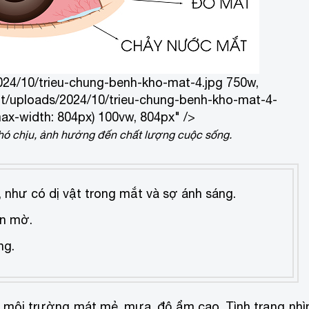
024/10/trieu-chung-benh-kho-mat-4.jpg 750w,
t/uploads/2024/10/trieu-chung-benh-kho-mat-4-
ax-width: 804px) 100vw, 804px" />
khó chịu, ảnh hưởng đến chất lượng cuộc sống.
 như có dị vật trong mắt và sợ ánh sáng.
ìn mờ.
ng.
 môi trường mát mẻ, mưa, độ ẩm cao. Tình trạng nhì