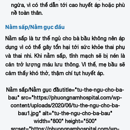
ngửa, vì có thể dẫn tới cao huyết áp hoặc phù
nề toàn thân.
Nằm sấp/Nằm gục đầu
Nằm sấp là tư thế ngủ cho bà bầu không nên áp
dụng vì có thể gây tổn hại tới sức khỏe thai phụ
và thai nhi. Khi nằm sấp, tĩnh mạch sẽ bị nén là
cản trở lượng máu lưu thông. Vì thế, mẹ bầu sẽ
cảm thấy khó thở, thậm chí tụt huyết áp.
Nằm sấp/Nằm gục đầu
title="tu-the-ngu-cho-ba-
bau" src="https://phuongnamhospital.com/wp-
content/uploads/2020/06/tu-the-ngu-cho-ba-
bau1.jpg" alt="tu-the-ngu-cho-ba-bau"
width="800" height="500"
srcset="https://phuongnamhospital.com/wp-