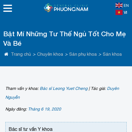
EN
VI
Bật Mí Những Tư Thế Ngủ Tốt Cho Mẹ
Và Bé
Trang chủ
>
Chuyên khoa
>
Sản phụ khoa
>
Sản khoa
Tham vấn y khoa:
Bác sĩ Leong Yuet Cheng
|
Tác giả:
Duyên
Nguyễn
Ngày đăng:
Tháng 6 19, 2020
Bác sĩ tư vấn Y khoa