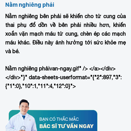
Nằm nghiêng phải
Nằm nghiêng bên phải sẽ khiến cho tử cung của
thai phụ đổ dồn về bên phải nhiều hơn, khiến
xoắn vặn mạch máu tử cung, chèn ép các mạch
máu khác. Điều này ảnh hưởng tới sức khỏe mẹ
và bé.
Nằm nghiêng phải
van-ngay.gif" /> </a></div>
</div>"}" data-sheets-userformat="{"2":897,"3":
{"1":0},"10":1,"11":4,"12":0}">