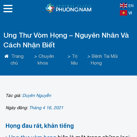
EN
VI
Ung Thư Vòm Họng – Nguyên Nhân Và
Cách Nhận Biết
Trang
>
Chuyên
>
Trị
>
Bệnh Tai Mũi
chủ
khoa
liệu
Họng
Tác giả:
Duyên Nguyễn
Ngày đăng:
Tháng 4 16, 2021
Họng đau rát, khản tiếng