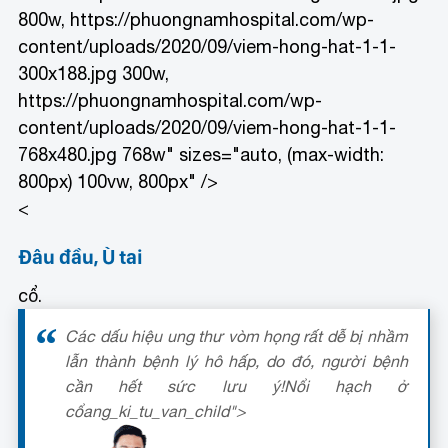
800w, https://phuongnamhospital.com/wp-
content/uploads/2020/09/viem-hong-hat-1-1-
300x188.jpg 300w,
https://phuongnamhospital.com/wp-
content/uploads/2020/09/viem-hong-hat-1-1-
768x480.jpg 768w" sizes="auto, (max-width:
800px) 100vw, 800px" />
<
Đâu đầu, Ù tai
cổ.
Các dấu hiệu ung thư vòm họng rất dễ bị nhầm
lẫn thành bệnh lý hô hấp, do đó, người bệnh
cần hết sức lưu ý!
Nổi hạch ở
cổ
ang_ki_tu_van_child">