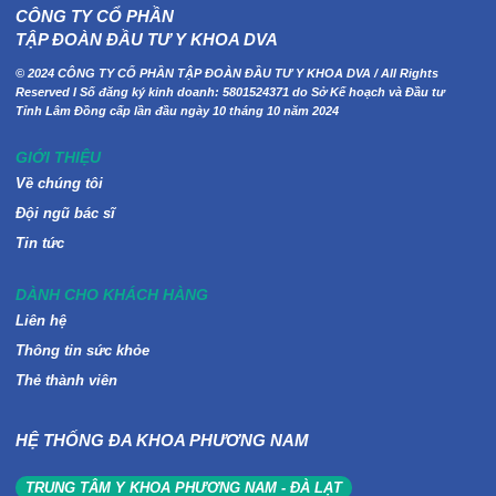
CÔNG TY CỔ PHẦN
TẬP ĐOÀN ĐẦU TƯ Y KHOA DVA
© 2024 CÔNG TY CỔ PHẦN TẬP ĐOÀN ĐẦU TƯ Y KHOA DVA / All Rights
Reserved I Số đăng ký kinh doanh: 5801524371 do Sở Kế hoạch và Đầu tư
Tỉnh Lâm Đồng cấp lần đầu ngày 10 tháng 10 năm 2024
GIỚI THIỆU
Về chúng tôi
Đội ngũ bác sĩ
Tin tức
DÀNH CHO KHÁCH HÀNG
Liên hệ
Thông tin sức khỏe
Thẻ thành viên
HỆ THỐNG ĐA KHOA PHƯƠNG NAM
TRUNG TÂM Y KHOA PHƯƠNG NAM - ĐÀ LẠT