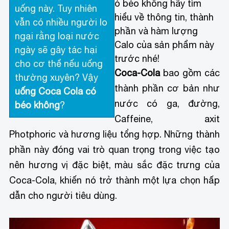
ó béo không hãy tìm
uống này. Tuy nhiên
hiểu về thông tin, thành
vẫn có nhiều người lo
phần và hàm lượng
ngại rằng loại nước
Calo của sản phẩm này
ngày sẽ gây tác hại
trước nhé!
cho cơ thể nếu uống
Coca-Cola
bao gồm các
thường xuyên? Vậy
thành phần cơ bản như
uống Coca Cola có
nước có ga, đường,
béo không
?
Caffeine, axit
Photphoric và hương liệu tổng hợp. Những thành
phần này đóng vai trò quan trọng trong việc tạo
nên hương vị đặc biệt, màu sắc đặc trưng của
Coca-Cola, khiến nó trở thành một lựa chọn hấp
dẫn cho người tiêu dùng.