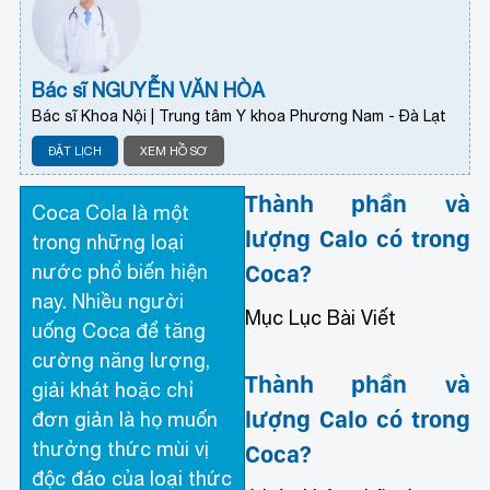
Bác sĩ NGUYỄN VĂN HÒA
Bác sĩ Khoa Nội | Trung tâm Y khoa Phương Nam - Đà Lạt
ĐẶT LỊCH
XEM HỒ SƠ
Thành phần và
Coca Cola là một
lượng Calo có trong
trong những loại
Coca?
nước phổ biến hiện
nay. Nhiều người
Mục Lục Bài Viết
uống Coca để tăng
cường năng lượng,
Thành phần và
giải khát hoặc chỉ
lượng Calo có trong
đơn giản là họ muốn
thưởng thức mùi vị
Coca?
độc đáo của loại thức