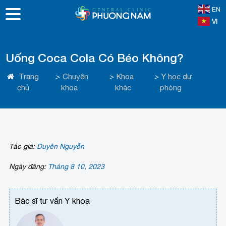
EN
VI
Uống Coca Cola Có Béo Không?
Trang
>
Chuyên
>
Khoa
>
Y học dự
chủ
khoa
khác
phòng
Tác giả:
Duyên Nguyễn
Ngày đăng:
Tháng 8 10, 2023
Bác sĩ tư vấn Y khoa