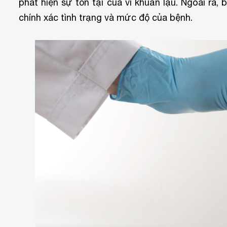
phát hiện sự tồn tại của vi khuẩn lậu. Ngoài ra,
chính xác tình trạng và mức độ của bệnh.