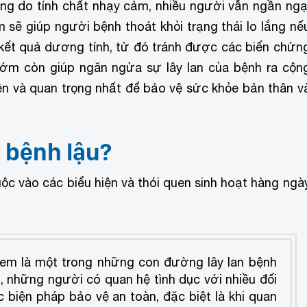
ng do tính chất nhạy cảm, nhiều người vẫn ngần ngạ
m sẽ giúp người bệnh thoát khỏi trạng thái lo lắng nế
u kết quả dương tính, từ đó tránh được các biến chứn
 sớm còn giúp ngăn ngừa sự lây lan của bệnh ra cộn
iên và quan trọng nhất để bảo vệ sức khỏe bản thân v
 bệnh lậu?
ộc vào các biểu hiện và thói quen sinh hoạt hàng ngà
em là một trong những con đường lây lan bệnh
, những người có quan hệ tình dục với nhiều đối
 biện pháp bảo vệ an toàn, đặc biệt là khi quan