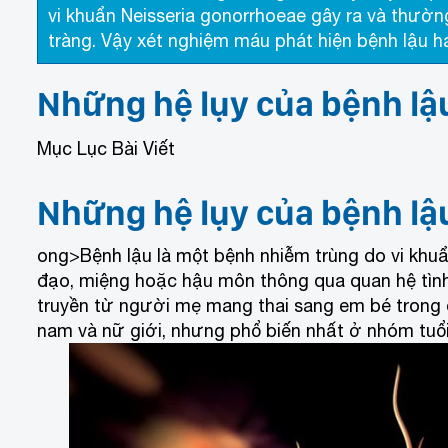
vi khuẩn Neisseria gonorrhoeae gây ra và thườ
tràng. Vậy xét nghiệm máu phát hiện bệnh lậu 
Những hệ lụy của bệnh lậ
Mục Lục Bài Viết
Những hệ lụy của bệnh lậ
ong>Bệnh lậu là một bệnh nhiễm trùng do vi khuẩ
đạo, miệng hoặc hậu môn thông qua quan hệ tình
truyền từ người mẹ mang thai sang em bé trong q
nam và nữ giới, nhưng phổ biến nhất ở nhóm tuổi 