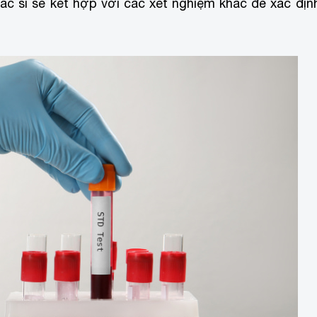
 bác sĩ sẽ kết hợp với các xét nghiệm khác để xác địn