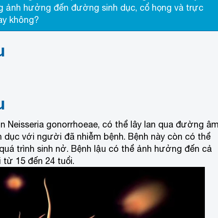
ng ảnh hưởng đến đường sinh dục, cổ họng và trực
hay không?
u
u
n Neisseria gonorrhoeae, có thể lây lan qua đường â
 dục với người đã nhiễm bệnh. Bệnh này còn có thể
uá trình sinh nở. Bệnh lậu có thể ảnh hưởng đến cả
từ 15 đến 24 tuổi.