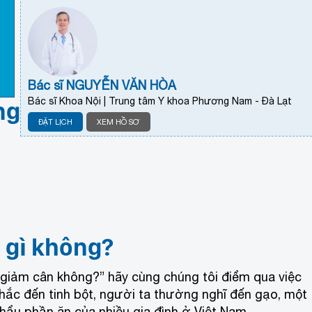
Bác sĩ NGUYỄN VĂN HÒA
Bác sĩ Khoa Nội | Trung tâm Y khoa Phương Nam - Đà Lạt
ng
ĐẶT LỊCH
XEM HỒ SƠ
 gì không?
ó giảm cân không?” hãy cùng chúng tôi điểm qua việc
nhắc đến tinh bột, người ta thường nghĩ đến gạo, một
hẩu phần ăn của nhiều gia đình ở Việt Nam.