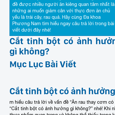
đề được nhiều người ăn kiêng quan tâm nhất là
những ai muốn giảm cân với thực đơn ăn chủ
yếu là trái cây, rau quả. Hãy cùng Đa khoa
Phương Nam tìm hiểu ngay câu trả lời trong bài
viết dưới đây nhé!
Cắt tinh bột có ảnh hưở
gì không?
Mục Lục Bài Viết
Cắt tinh bột có ảnh hưởng
m hiểu câu trả lời về vấn đề “Ăn rau thay cơm c
“Cắt tinh bột có ảnh hưởng gì không?” nhé! Khi 
thực phẩm quan trọng và không thể thiếu trong k