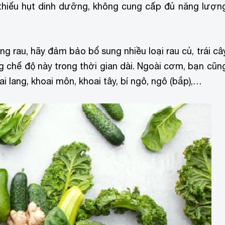
 thiếu hụt dinh dưỡng, không cung cấp đủ năng lượn
 rau, hãy đảm bảo bổ sung nhiều loại rau củ, trái câ
g chế độ này trong thời gian dài. Ngoài cơm, bạn cũn
i lang, khoai môn, khoai tây, bí ngô, ngô (bắp),…