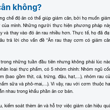
cân không?
ng chế độ ăn có thể giúp giảm cân, bởi họ muốn giả
y của mình. Những người thực hiện phương pháp nà
 và thay vào đó ăn rau nhiều hơn. Thực tế, họ đã đạ
câu trả lời cho vấn đề “Ăn rau thay cơm có giảm câ
trong những tuần đầu tiên nhưng không phải lúc nà
 phân loại thực phẩm, có 5 nhóm chính: Nhóm ngũ cố
 (bao gồm thịt, cá, trứng, đậu, hạt,…), nhóm rau củ
ẩm sữa và phô-mai,…). Vì vậy, rau với cơm thuộc ha
ẫn nhau trong khẩu phần ăn cơ bản.
u, kiểm soát thèm ăn và hỗ trợ việc giảm cân hiệu qu