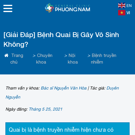
EN
VI
[Giải Đáp] Bệnh Quai Bị Gây Vô Sinh
Không?
Trang
>
Chuyên
>
Nội
>
Bệnh truyền
chủ
khoa
khoa
nhiễm
Tham vấn y khoa:
Bác sĩ Nguyễn Văn Hòa
|
Tác giả:
Duyên
Nguyễn
Ngày đăng:
Tháng 5 25, 2021
Quai bị là bệnh truyền nhiễm hiện chưa có