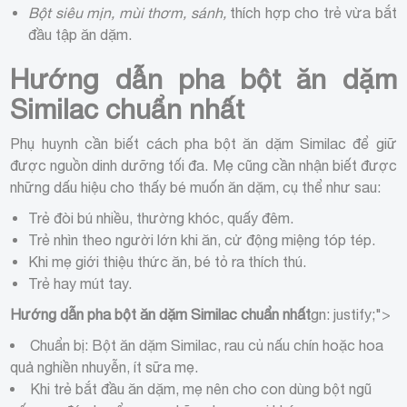
Bột siêu mịn, mùi thơm, sánh,
thích hợp cho trẻ vừa bắt
đầu tập ăn dặm.
Hướng dẫn pha bột ăn dặm
Similac chuẩn nhất
Phụ huynh cần biết cách pha bột ăn dặm Similac để giữ
được nguồn dinh dưỡng tối đa. Mẹ cũng cần nhận biết được
những dấu hiệu cho thấy bé muốn ăn dặm, cụ thể như sau:
Trẻ đòi bú nhiều, thường khóc, quấy đêm.
Trẻ nhìn theo người lớn khi ăn, cử động miệng tóp tép.
Khi mẹ giới thiệu thức ăn, bé tỏ ra thích thú.
Trẻ hay mút tay.
Hướng dẫn pha bột ăn dặm Similac chuẩn nhất
gn: justify;">
Chuẩn bị: Bột ăn dặm Similac, rau củ nấu chín hoặc hoa
quả nghiền nhuyễn, ít sữa mẹ.
Khi trẻ bắt đầu ăn dặm, mẹ nên cho con dùng bột ngũ