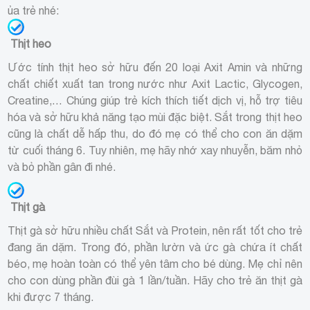
ủa trẻ nhé:
Thịt heo
Ước tính thịt heo sở hữu đến 20 loại Axit Amin và những
chất chiết xuất tan trong nước như Axit Lactic, Glycogen,
Creatine,… Chúng giúp trẻ kích thích tiết dịch vị, hỗ trợ tiêu
hóa và sở hữu khả năng tạo mùi đặc biệt. Sắt trong thịt heo
cũng là chất dễ hấp thu, do đó mẹ có thể cho con ăn dặm
từ cuối tháng 6. Tuy nhiên, mẹ hãy nhớ xay nhuyễn, băm nhỏ
và bỏ phần gân đi nhé.
Thịt gà
Thịt gà sở hữu nhiều chất Sắt và Protein, nên rất tốt cho trẻ
đang ăn dặm. Trong đó, phần lườn và ức gà chứa ít chất
béo, mẹ hoàn toàn có thể yên tâm cho bé dùng. Mẹ chỉ nên
cho con dùng phần đùi gà 1 lần/tuần. Hãy cho trẻ ăn thịt gà
khi được 7 tháng.