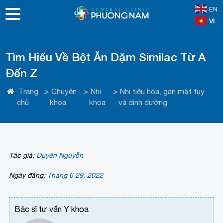
EN
VI
Tìm Hiểu Về Bột Ăn Dặm Similac Từ A
Đến Z
Trang
>
Chuyên
>
Nhi
>
Nhi tiêu hóa, gan mật tụy
chủ
khoa
khoa
và dinh dưỡng
Tác giả:
Duyên Nguyễn
Ngày đăng:
Tháng 6 29, 2022
Bác sĩ tư vấn Y khoa