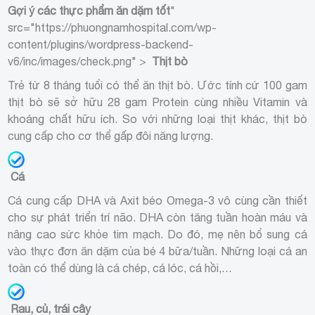
Gợi ý các thực phẩm ăn dặm tốt
"
src="https://phuongnamhospital.com/wp-
content/plugins/wordpress-backend-
v6/inc/images/check.png" >
Thịt bò
Trẻ từ 8 tháng tuổi có thể ăn thịt bò. Ước tính cứ 100 gam
thịt bò sẽ sở hữu 28 gam Protein cùng nhiều Vitamin và
khoáng chất hữu ích. So với những loại thịt khác, thịt bò
cung cấp cho cơ thể gấp đôi năng lượng.
Cá
Cá cung cấp DHA và Axit béo Omega-3 vô cùng cần thiết
cho sự phát triển trí não. DHA còn tăng tuần hoàn máu và
nâng cao sức khỏe tim mạch. Do đó, mẹ nên bổ sung cá
vào thực đơn ăn dặm của bé 4 bữa/tuần. Những loại cá an
toàn có thể dùng là cá chép, cá lóc, cá hồi,…
Rau, củ, trái cây