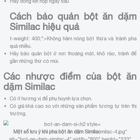
Hãy đóng kín hộp ngay sau
Cách bảo quản bột ăn dặm
Similac hiệu quả
t-weight: 400;">Không hâm nóng bột thừa và tránh pha
quá nhiều.
Hãy bảo quản bột ở nơi thoáng mát, khô ráo, tránh để
gần những thứ có mùi.
Các nhược điểm của bột ăn
dặm Similac
Có ít hương vị để phụ huynh lựa chọn.
Có giá khá cao so với những sản phẩm tương tự trên thị
trường.
Một số lưu ý khi pha bột ăn dặm Similac
milac-4.jpg"
alt="bot-an-dam-similac-4" width="800" height="533"