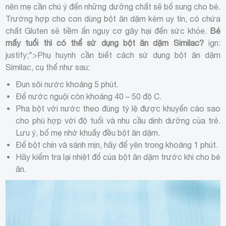
nên mẹ cần chú ý đến những dưỡng chất sẽ bổ sung cho bé.
Trường hợp cho con dùng bột ăn dặm kém uy tín, có chứa
chất Gluten sẽ tiềm ẩn nguy cơ gây hại đến sức khỏe.
Bé
mấy tuổi thì có thể sử dụng bột ăn dặm Similac?
ign:
justify;">
Phụ huynh cần biết cách sử dụng bột ăn dặm
Similac, cụ thể như sau:
Đun sôi nước khoảng 5 phút.
Để nước nguội còn khoảng 40 – 50 độ C.
Pha bột với nước theo đúng tỷ lệ được khuyến cáo sao
cho phù hợp với độ tuổi và nhu cầu dinh dưỡng của trẻ.
Lưu ý, bố mẹ nhớ khuấy đều bột ăn dặm.
Để bột chín và sánh mịn, hãy để yên trong khoảng 1 phút.
Hãy kiểm tra lại nhiệt đổ của bột ăn dặm trước khi cho bé
ăn.