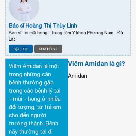
Bác sĩ Hoàng Thị Thùy Linh
Bác sĩ Tai mũi họng I Trung tâm Y khoa Phương Nam - Đà
Lạt
ĐẶT LỊCH
XEM HỒ SƠ
Viêm Amidan là gì?
Viêm Amidan là một
trong những căn
Amidan
bệnh thường gặp
trong các bệnh lý tai
– mũi – họng ở nhiều
đối tượng, từ trẻ em
cho đến người
trưởng thành. Bệnh
này thường tái đi