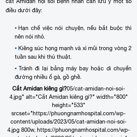
cắt Amidan nội soi bệnh nhân cần lưu ý một số
điều dưới đây:
Hạn chế việc nói chuyện, nếu bắt buộc thì
nên nói nhỏ.
Kiêng súc họng mạnh và xì mũi trong vòng 2
tuần sau khi thủ thuật.
Tránh đi lại bằng máy bay hoặc di chuyển
đường nhiều ổ gà, gồ ghề.
Cắt Amidan kiêng gì?
05/cat-amidan-noi-soi-
4.jpg" alt="Cắt Amidan kiêng gì?" width="800"
height="533"
srcset="https://phuongnamhospital.com/wp-
content/uploads/2023/05/cat-amidan-noi-soi-
4.jpg 800w, https://phuongnamhospital.com/wp-