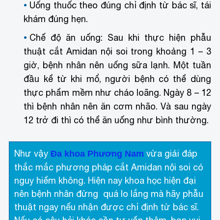
Uống thuốc theo đúng chỉ định từ bác sĩ, tái
khám đúng hẹn.
Chế độ ăn uống: Sau khi thực hiện phẫu
thuật cắt Amidan nội soi trong khoảng 1 – 3
giờ, bệnh nhân nên uống sữa lạnh. Một tuần
đầu kể từ khi mổ, người bệnh có thể dùng
thực phẩm mềm như cháo loãng. Ngày 8 – 12
thì bệnh nhân nên ăn cơm nhão. Và sau ngày
12 trở đi thì có thể ăn uống như bình thường.
Như vậy
vừa giải đáp
Đa khoa Phương Nam
thắc mắc phương pháp cắt Amidan nội soi có
nguy hiểm không. Hiện nay khoa học hiện đại
nên bệnh nhân đừng quá lo lắng mà hãy phẫu
thuật ngay nếu nhận được chỉ định từ bác sĩ.