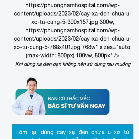
https://phuongnamhospital.com/wp-
content/uploads/2023/02/cay-xa-den-chua-u-
xo-tu-cung-5-300x157.jpg 300w,
https://phuongnamhospital.com/wp-
content/uploads/2023/02/cay-xa-den-chua-u-
xo-tu-cung-5-768x401.jpg 768w" sizes="auto,
(max-width: 800px) 100vw, 800px" />
Khi dùng xạ đen bạn không nên sử dụng rau muống
Tóm lại, dùng cây xạ đen chữa u xơ tử