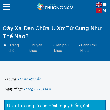
EN
VI
Cây Xạ Đen Chữa U Xơ Tử Cung Như
Thế Nào?
Trang
>
Chuyên
>
Sản phụ
>
Bệnh Phụ
chủ
khoa
khoa
Khoa
Tác giả:
Duyên Nguyễn
Ngày đăng:
Tháng 2 28, 2023
U xơ tử cung là căn bệnh nguy hiểm, ảnh