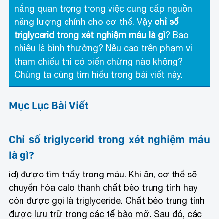
nắng quan trọng trong việc cung cấp nguồn
năng lượng chính cho cơ thể. Vậy
chỉ số
triglycerid trong xét nghiệm máu là gì
? Bao
nhiêu là bình thường? Nếu cao trên phạm vi
tham chiếu thì có biến chứng nào không?
Chúng ta cùng tìm hiểu trong bài viết này.
Mục Lục Bài Viết
Chỉ số triglycerid trong xét nghiệm máu
là gì?
id) được tìm thấy trong máu. Khi ăn, cơ thể sẽ
chuyển hóa calo thành chất béo trung tính hay
còn được gọi là triglyceride. Chất béo trung tính
được lưu trữ trong các tế bào mỡ. Sau đó, các