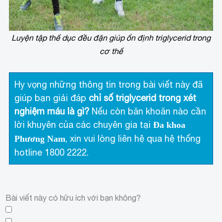
Luyện tập thể dục đều đặn giúp ổn định triglycerid trong
cơ thể
Hy vọng những thông tin trong bài viết này đã
giúp bạn giải đáp
chỉ số triglycerid trong xét
nghiệm máu là gì?
Nếu còn băn khoăn nào cần
lời khuyên của các chuyên gia tại
Đa khoa
, xin vui lòng liên hệ qua hệ thống
Phương Nam
hotline 1800 2222.
Bài viết này có hữu ích với bạn không?