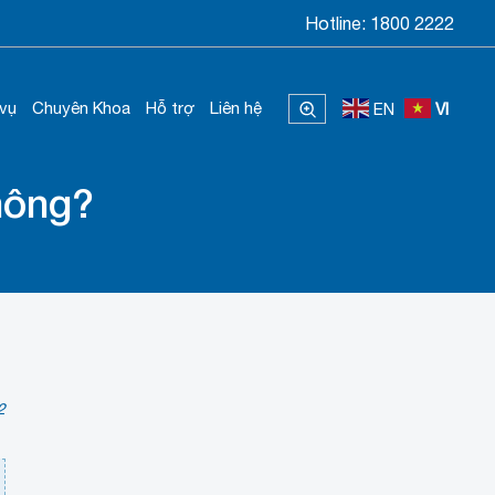
Hotline:
1800 2222
 vụ
Chuyên Khoa
Hỗ trợ
Liên hệ
EN
VI
hông?
2