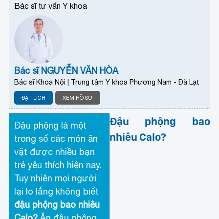
Bác sĩ tư vấn Y khoa
Bác sĩ NGUYỄN VĂN HÒA
Bác sĩ Khoa Nội | Trung tâm Y khoa Phương Nam - Đà Lạt
ĐẶT LỊCH
XEM HỒ SƠ
Đậu phộng bao
Đậu phộng là một
nhiêu Calo?
trong số các món ăn
vặt được nhiều bạn
trẻ yêu thích hiện nay.
Tuy nhiên mọi người
lại lo lắng không biết
đậu phộng bao nhiêu
Calo?
Ăn đậu phộng