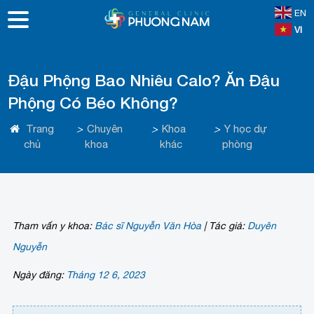
EN
VI
Đậu Phộng Bao Nhiêu Calo? Ăn Đậu
Phộng Có Béo Không?
Trang
>
Chuyên
>
Khoa
>
Y học dự
chủ
khoa
khác
phòng
Tham vấn y khoa:
Bác sĩ Nguyễn Văn Hòa
|
Tác giả:
Duyên
Nguyễn
Ngày đăng:
Tháng 12 6, 2023