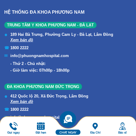
HỆ THỐNG ĐA KHOA PHƯƠNG NAM
TRUNG TÂM Y KHOA PHƯƠNG NAM - ĐÀ LẠT
189 Hai Bà Trưng, Phường Cam Ly - Đà Lạt, Lâm Đồng
Xem bản đồ
1800 2222
info@phuongnamhospital.com
Thứ 2 - Chủ nhật:
Giờ làm việc: 07h00p - 18h00p
ĐA KHOA PHƯƠNG NAM ĐỨC TRỌNG
412 Quốc lộ 20, Xã Đức Trọng, Lâm Đồng
Xem bản đồ
1800 2222
info@phuongnamhospital.com
Thứ 2 - Chủ nhật:
Giờ làm việc: 07h00p - 18h00p
Gọi ngay
Đặt hẹn
CHAT NGAY
Địa Chỉ
Bác sĩ