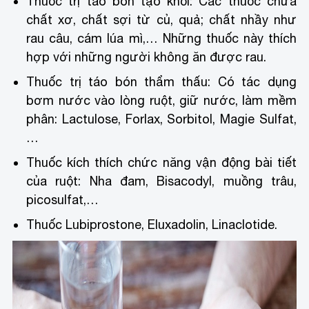
Thuốc trị táo bón tạo khối: Các thuốc chứa
chất xơ, chất sợi từ củ, quả; chất nhầy như
rau câu, cám lúa mì,… Những thuốc này thích
hợp với những người không ăn được rau.
Thuốc trị táo bón thẩm thấu: Có tác dụng
bơm nước vào lòng ruột, giữ nước, làm mềm
phân: Lactulose, Forlax, Sorbitol, Magie Sulfat,
…
Thuốc kích thích chức năng vận động bài tiết
của ruột: Nha đam, Bisacodyl, muồng trâu,
picosulfat,…
Thuốc Lubiprostone, Eluxadolin, Linaclotide.