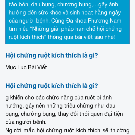
táo bón, đau bụng, chướng bụng,…gây ảnh
hưởng đến sức khỏe và sinh hoạt hằng ngày
của người bệnh. Cùng Đa khoa Phương Nam
tìm hiểu “Những giải pháp hạn chế hội chứng
ruột kích thích” thông qua bài viết sau nhé!
Hội chứng ruột kích thích là gì?
Mục Lục Bài Viết
Hội chứng ruột kích thích là gì?
g khiến cho các chức năng của ruột bị ảnh
hưởng, gây nên những triệu chứng như đau
bụng, chướng bụng, thay đổi thói quen đại tiện
của người bệnh.
Người mắc hội chứng ruột kích thích sẽ thường