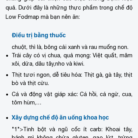
quả. Dưới đây là những thực phẩm trong chế độ
Low Fodmap mà bạn nên ăn:
Điều trị bằng thuốc
chuột, thì là, bông cải xanh và rau muống non.
Trái cây có vị chua, quả mọng: Việt quất, mâm
xôi, dứa, dâu tây,nho và kiwi.
Thịt tươi ngon, dễ tiêu hóa: Thịt gà, gà tây, thịt
bò và thịt cừu.
Cá và động vật giáp xác: Cá hồi, cá ngừ, cua,
tôm hùm,…
Xây dựng chế độ ăn uống khoa học
"1">Tinh bột và ngũ cốc ít carb: Khoai tây,
bánh mì không chứa gluten, gạo lứt, trứng