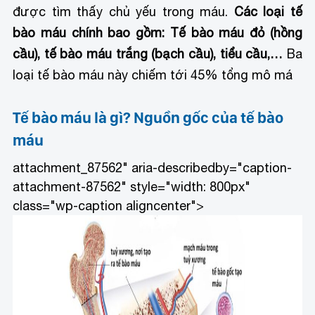
được tìm thấy chủ yếu trong máu.
Các loại tế
bào máu chính bao gồm:
Tế bào máu đỏ (hồng
cầu), t
ế bào máu trắng (bạch cầu), t
iểu cầu,…
Ba
loại tế bào máu này chiếm tới 45% tổng mô má
Tế bào máu là gì? Nguồn gốc của tế bào
máu
attachment_87562" aria-describedby="caption-
attachment-87562" style="width: 800px"
class="wp-caption aligncenter">