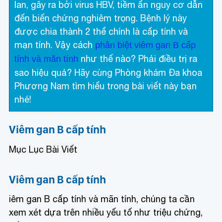
lan, gây ra bởi virus HBV, tiềm ẩn nguy cơ dẫn
đến biến chứng nghiêm trọng. Bệnh lý này
được chia thành 2 thể chính là cấp tính và
mạn tính. Vậy cách
phân biệt viêm gan B cấp
như thế nào? Phải điều trị ra
tính và mãn tính
sao hiệu quả? Hãy cùng Phòng khám Đa khoa
Phương Nam tìm hiểu trong bài viết này bạn
nhé!
Viêm gan B cấp tính
Mục Lục Bài Viết
Viêm gan B cấp tính
iêm gan B cấp tính và mãn tính
, chúng ta cần
xem xét dựa trên nhiều yếu tố như triệu chứng,