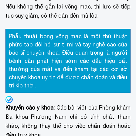
Nếu không thể gắn lại võng mạc, thị lực sẽ tiếp
tục suy giảm, có thể dẫn đến mù lòa.
Phẫu thuật bong võng mạc là một thủ thuật
phức tạp đòi hỏi sự tỉ mỉ và tay nghề cao của
bác sĩ chuyên khoa. Điều quan trọng là người
bệnh cần phát hiện sớm các dấu hiệu bất
thường của mắt và đến khám tại các cơ sở
chuyên khoa uy tín để được chẩn đoán và điều
trị kịp thời.
Khuyến cáo y khoa:
Các bài viết của Phòng khám
Đa khoa Phương Nam chỉ có tính chất tham
khảo, không thay thế cho việc chẩn đoán hoặc
điều trị y khoa.