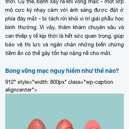
thời. Cụ thể, bệnh xảy ra khi võng mạc – một lớp
mô cực kỳ nhạy cảm với ánh sáng được đặt ở
phía đáy mắt – bị tách rời khỏi vị trí giải phẫu học
bình thường. Vì vậy, thăm khám chuyên sâu và
can thiệp y tế kịp thời là hết sức quan trọng, giúp
bảo vệ thị lực và ngăn chặn những biến chứng
tiềm ẩn có thể gây tổn hại nặng nề cho mắt.
Bong võng mạc nguy hiểm như thế nào?
912" style="width: 800px" class="wp-caption
aligncenter">