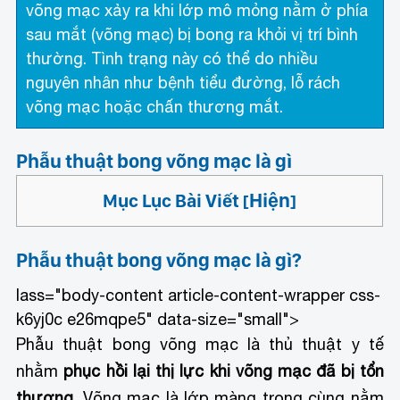
võng mạc xảy ra khi lớp mô mỏng nằm ở phía
sau mắt (võng mạc) bị bong ra khỏi vị trí bình
thường. Tình trạng này có thể do nhiều
nguyên nhân như bệnh tiểu đường, lỗ rách
võng mạc hoặc chấn thương mắt.
Phẫu thuật bong võng mạc là gì
Hiện
Mục Lục Bài Viết
[
]
Phẫu thuật bong võng mạc là gì
?
lass="body-content article-content-wrapper css-
k6yj0c e26mqpe5" data-size="small">
Phẫu thuật bong võng mạc là thủ thuật y tế
nhằm
phục hồi lại thị lực khi võng mạc đã bị tổn
thương
. Võng mạc là lớp màng trong cùng nằm