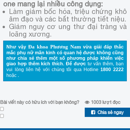
one mang lại nhiều công dụng:
Làm giảm bốc hỏa, triệu chứng khô
âm đạo và các bất thường tiết niệu.
Giảm nguy cơ ung thư đại tràng và
loãng xương.
Đa khoa Phương Nam
Như vậy
vừa giải đáp thắc
mắc phụ nữ mãn kinh có quan hệ được không cũng
như chia sẻ thêm một số phương pháp khiến việc
giao hợp thêm kích thích. Để được
tư vấn thêm, bạn
vui lòng liên hệ với chúng tôi qua Hotline
1800 2222
.
hoặc
Bài viết này có hữu ích với bạn không?
1003
lượt đọc
Chia sẻ ngay