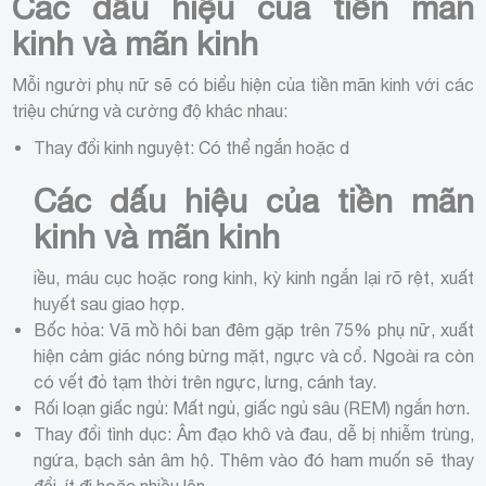
Các dấu hiệu của tiền mãn
kinh và mãn kinh
Mỗi người phụ nữ sẽ có biểu hiện của tiền mãn kinh với các
triệu chứng và cường độ khác nhau:
Thay đổi kinh nguyệt: Có thể ngắn hoặc d
Các dấu hiệu của tiền mãn
kinh và mãn kinh
iều, máu cục hoặc rong kinh, kỳ kinh ngắn lại rõ rệt, xuất
huyết sau giao hợp.
Bốc hỏa: Vã mồ hôi ban đêm gặp trên 75% phụ nữ, xuất
hiện cảm giác nóng bừng mặt, ngực và cổ. Ngoài ra còn
có vết đỏ tạm thời trên ngực, lưng, cánh tay.
Rối loạn giấc ngủ: Mất ngủ, giấc ngủ sâu (REM) ngắn hơn.
Thay đổi tình dục: Âm đạo khô và đau, dễ bị nhiễm trùng,
ngứa, bạch sản âm hộ. Thêm vào đó ham muốn sẽ thay
đổi, ít đi hoặc nhiều lên.