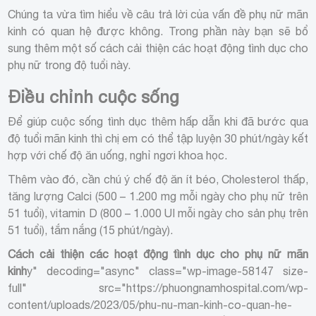
Chúng ta vừa tìm hiểu về câu trả lời của vấn đề phụ nữ mãn
kinh có quan hệ được không. Trong phần này bạn sẽ bổ
sung thêm một số cách cải thiện các hoạt động tình dục cho
phụ nữ trong độ tuổi này.
Điều chỉnh cuộc sống
Để giúp cuộc sống tình dục thêm hấp dẫn khi đã bước qua
độ tuổi mãn kinh thì chị em có thể tập luyện 30 phút/ngày kết
hợp với chế độ ăn uống, nghỉ ngơi khoa học.
Thêm vào đó, cần chú ý chế độ ăn ít béo, Cholesterol thấp,
tăng lượng Calci (500 – 1.200 mg mỗi ngày cho phụ nữ trên
51 tuổi), vitamin D (800 – 1.000 UI mỗi ngày cho sản phụ trên
51 tuổi), tắm nắng (15 phút/ngày).
Cách cải thiện các hoạt động tình dục cho phụ nữ mãn
kinh
y" decoding="async" class="wp-image-58147 size-
full" src="https://phuongnamhospital.com/wp-
content/uploads/2023/05/phu-nu-man-kinh-co-quan-he-