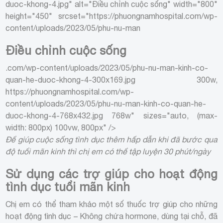
duoc-khong-4.jpg" alt="Điều chỉnh cuộc sống" width="800"
height="450" srcset="https://phuongnamhospital.com/wp-
content/uploads/2023/05/phu-nu-man
Điều chỉnh cuộc sống
.com/wp-content/uploads/2023/05/phu-nu-man-kinh-co-
quan-he-duoc-khong-4-300x169.jpg 300w,
https://phuongnamhospital.com/wp-
content/uploads/2023/05/phu-nu-man-kinh-co-quan-he-
duoc-khong-4-768x432.jpg 768w" sizes="auto, (max-
width: 800px) 100vw, 800px" />
Để giúp cuộc sống tình dục thêm hấp dẫn khi đã bước qua
độ tuổi mãn kinh thì chị em có thể tập luyện 30 phút/ngày
Sử dụng các trợ giúp cho hoạt động
tình dục tuổi mãn kinh
Chị em có thể tham khảo một số thuốc trợ giúp cho những
hoạt động tình dục – Không chứa hormone, dùng tại chỗ, đã