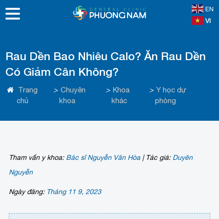
EN
VI
Rau Dền Bao Nhiêu Calo? Ăn Rau Dền
Có Giảm Cân Không?
Trang
>
Chuyên
>
Khoa
>
Y học dự
chủ
khoa
khác
phòng
Tham vấn y khoa:
Bác sĩ Nguyễn Văn Hòa
|
Tác giả:
Duyên
Nguyễn
Ngày đăng:
Tháng 11 9, 2023