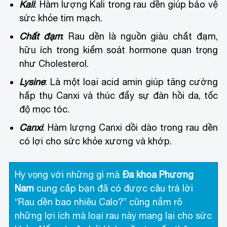
Kali
: Hàm lượng Kali trong rau dền giúp bảo vệ
sức khỏe tim mạch.
Chất đạm
: Rau dền là nguồn giàu chất đạm,
hữu ích trong kiểm soát hormone quan trọng
như Cholesterol.
Lysine
: Là một loại acid amin giúp tăng cường
hấp thụ Canxi và thúc đẩy sự đàn hồi da, tốc
độ mọc tóc.
Canxi
: Hàm lượng Canxi dồi dào trong rau dền
có lợi cho sức khỏe xương và khớp.
Hy vọng với những gì mà
Đa khoa Phương
Nam
cung cấp bạn đã có được câu trả lời
“Rau dền bao nhiêu Calo?” cũng nắm rõ
những lợi ích mà loại rau này mang lại cho sức