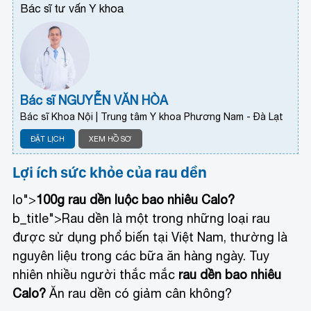
Bác sĩ tư vấn Y khoa
Bác sĩ NGUYỄN VĂN HÒA
Bác sĩ Khoa Nội | Trung tâm Y khoa Phương Nam - Đà Lạt
ĐẶT LỊCH
XEM HỒ SƠ
Lợi ích sức khỏe của rau dền
lo">
100g rau dền luộc bao nhiêu Calo?
b_title">Rau dền là một trong những loại rau
được sử dụng phổ biến tại Việt Nam, thường là
nguyên liệu trong các bữa ăn hàng ngày. Tuy
nhiên nhiều người thắc mắc
rau dền bao nhiêu
Calo?
Ăn rau dền có giảm cân không?