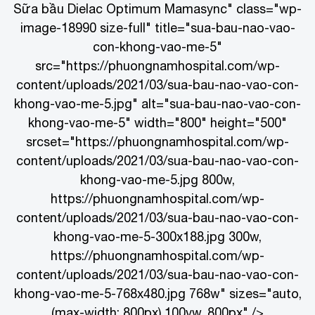
Sữa bầu Dielac Optimum Mama
sync" class="wp-
image-18990 size-full" title="sua-bau-nao-vao-
con-khong-vao-me-5"
src="https://phuongnamhospital.com/wp-
content/uploads/2021/03/sua-bau-nao-vao-con-
khong-vao-me-5.jpg" alt="sua-bau-nao-vao-con-
khong-vao-me-5" width="800" height="500"
srcset="https://phuongnamhospital.com/wp-
content/uploads/2021/03/sua-bau-nao-vao-con-
khong-vao-me-5.jpg 800w,
https://phuongnamhospital.com/wp-
content/uploads/2021/03/sua-bau-nao-vao-con-
khong-vao-me-5-300x188.jpg 300w,
https://phuongnamhospital.com/wp-
content/uploads/2021/03/sua-bau-nao-vao-con-
khong-vao-me-5-768x480.jpg 768w" sizes="auto,
(max-width: 800px) 100vw, 800px" />