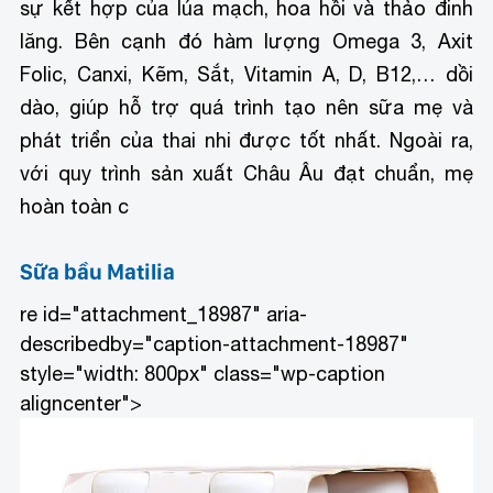
sự kết hợp của lúa mạch, hoa hồi và thảo đinh
lăng. Bên cạnh đó hàm lượng Omega 3, Axit
Folic, Canxi, Kẽm, Sắt, Vitamin A, D, B12,… dồi
dào, giúp hỗ trợ quá trình tạo nên sữa mẹ và
phát triển của thai nhi được tốt nhất. Ngoài ra,
với quy trình sản xuất Châu Âu đạt chuẩn, mẹ
hoàn toàn c
Sữa bầu Matilia
re id="attachment_18987" aria-
describedby="caption-attachment-18987"
style="width: 800px" class="wp-caption
aligncenter">