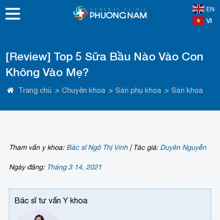
EN
VI
[Review] Top 5 Sữa Bầu Nào Vào Con
Không Vào Mẹ?
Trang chủ
>
Chuyên khoa
>
Sản phụ khoa
>
Sản khoa
Tham vấn y khoa:
Bác sĩ Ngô Thị Vinh
|
Tác giả:
Duyên Nguyễn
Ngày đăng:
Tháng 3 14, 2021
Bác sĩ tư vấn Y khoa