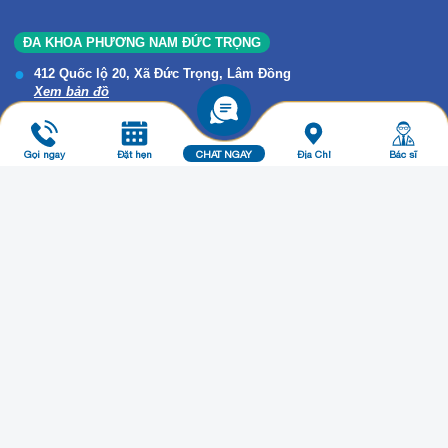
ĐA KHOA PHƯƠNG NAM ĐỨC TRỌNG
412 Quốc lộ 20, Xã Đức Trọng, Lâm Đồng
Xem bản đồ
1800 2222
info@phuongnamhospital.com
Gọi ngay
Đặt hẹn
CHAT NGAY
Địa Chỉ
Bác sĩ
Thứ 2 - Chủ nhật:
Giờ làm việc: 07h00p - 18h00p
ĐA KHOA PHƯƠNG NAM - BẢO LỘC
511A Trần Phú, B'Lao, Lâm Đồng
Xem bản đồ
1800 2222
info@phuongnamhospital.com
Thứ 2 - Chủ nhật:
Giờ làm việc: 07h00p - 18h00p