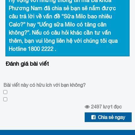
Hy vọng với những thông tin mà
Đa khoa
Phương Nam
đã chia sẻ bạn sẽ nắm được
câu trả lời về vấn đề “Sữa Milo bao nhiêu
Calo?” hay “Uống sữa Milo có tăng cân
không?”. Nếu có câu hỏi khác cần tư vấn
thêm, bạn vui lòng liên hệ với chúng tôi qua
Hotline
1800 2222
.
Đánh giá bài viết
Bài viết này có hữu ích với bạn không?
2497
lượt đọc
Chia sẻ ngay