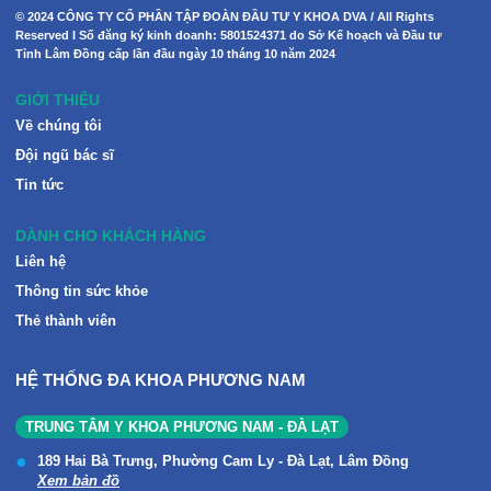
© 2024 CÔNG TY CỔ PHẦN TẬP ĐOÀN ĐẦU TƯ Y KHOA DVA / All Rights
Reserved I Số đăng ký kinh doanh: 5801524371 do Sở Kế hoạch và Đầu tư
Tỉnh Lâm Đồng cấp lần đầu ngày 10 tháng 10 năm 2024
GIỚI THIỆU
Về chúng tôi
Đội ngũ bác sĩ
Tin tức
DÀNH CHO KHÁCH HÀNG
Liên hệ
Thông tin sức khỏe
Thẻ thành viên
HỆ THỐNG ĐA KHOA PHƯƠNG NAM
TRUNG TÂM Y KHOA PHƯƠNG NAM - ĐÀ LẠT
189 Hai Bà Trưng, Phường Cam Ly - Đà Lạt, Lâm Đồng
Xem bản đồ