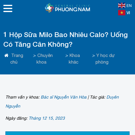
EN
VI
1 Hộp Sữa Milo Bao Nhiêu Calo? Uống
Có Tăng Cân Không?
Trang
>
Chuyên
>
Khoa
>
Y học dự
chủ
khoa
khác
phòng
Tham vấn y khoa:
Bác sĩ Nguyễn Văn Hòa
|
Tác giả:
Duyên
Nguyễn
Ngày đăng:
Tháng 12 15, 2023