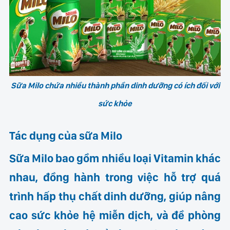
Sữa Milo chứa nhiều thành phần dinh dưỡng có ích đối với
sức khỏe
Tác dụng của sữa Milo
Sữa Milo bao gồm nhiều loại Vitamin khác
nhau, đồng hành trong việc hỗ trợ quá
trình hấp thụ chất dinh dưỡng, giúp nâng
cao sức khỏe hệ miễn dịch, và đề phòng