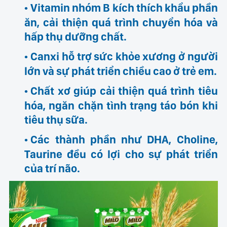
Vitamin nhóm B kích thích khẩu phần
ăn, cải thiện quá trình chuyển hóa và
hấp thụ dưỡng chất.
Canxi hỗ trợ sức khỏe xương ở người
lớn và sự phát triển chiều cao ở trẻ em.
Chất xơ giúp cải thiện quá trình tiêu
hóa, ngăn chặn tình trạng táo bón khi
tiêu thụ sữa.
Các thành phần như DHA, Choline,
Taurine đều có lợi cho sự phát triển
của trí não.