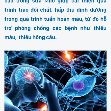
cao trong sữa Milo giúp cải thiện quá
trình trao đổi chất, hấp thụ dinh dưỡng
trong quá trình tuần hoàn máu, từ đó hỗ
trợ phòng chống các bệnh như thiếu
máu, thiếu hồng cầu.