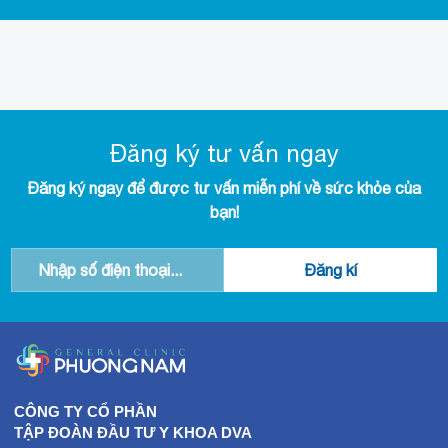
Đăng ký tư vấn ngay
Đăng ký ngay để được tư vấn miễn phí về sức khỏe của
bạn!
CÔNG TY CỔ PHẦN
TẬP ĐOÀN ĐẦU TƯ Y KHOA DVA