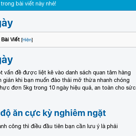
trong bài viết này nhé!
gày
Bài Viết
[
Hiện
]
gày
ột vấn đề được liệt kê vào danh sách quan tâm hàng
ơn giản khi bạn muốn đào thải mỡ thừa nhanh chóng
hực đơn 5kg trong 10 ngày hiệu quả, an toàn cho sức
 độ ăn cực kỳ nghiêm ngặt
h công thì điều đầu tiên bạn cần lưu ý là phải