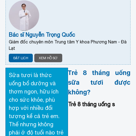
Bác sĩ Nguyễn Trọng Quốc
Giám đốc chuyên môn Trung tâm Y khoa Phương Nam - Đà
Lạt
ĐẶT LỊCH
XEM HỒ SƠ
Trẻ 8 tháng uống
Sữa tươi là thức
sữa tươi được
uống bổ dưỡng và
không?
thơm ngon, hữu ích
cho sức khỏe, phù
Trẻ 8 tháng uống s
hợp với nhiều đối
tượng kể cả trẻ em.
Thế nhưng không
phải ở độ tuổi nào trẻ