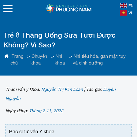
EN
VI
Trẻ 8 Tháng Uống Sữa Tươi Được
Không? Vì Sao?
Trang
>
Chuyên
>
Nhi
>
Nhi tiêu hóa, gan mật tụy
chủ
khoa
khoa
và dinh dưỡng
Tham vấn y khoa:
Nguyễn Thị Kim Loan
|
Tác giả:
Duyên
Nguyễn
Ngày đăng:
Tháng 2 11, 2022
Bác sĩ tư vấn Y khoa