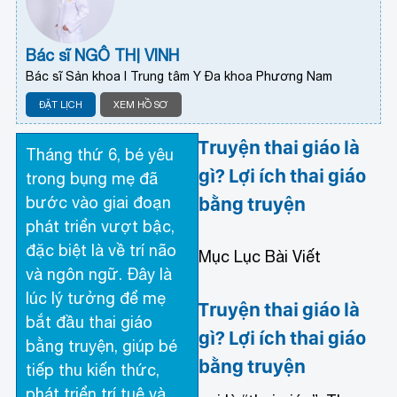
Bác sĩ NGÔ THỊ VINH
Bác sĩ Sản khoa I Trung tâm Y Đa khoa Phương Nam
ĐẶT LỊCH
XEM HỒ SƠ
Truyện thai giáo là
Tháng thứ 6, bé yêu
gì? Lợi ích thai giáo
trong bụng mẹ đã
bằng truyện
bước vào giai đoạn
phát triển vượt bậc,
đặc biệt là về trí não
Mục Lục Bài Viết
và ngôn ngữ. Đây là
lúc lý tưởng để mẹ
Truyện thai giáo là
bắt đầu thai giáo
gì? Lợi ích thai giáo
bằng truyện, giúp bé
bằng truyện
tiếp thu kiến thức,
phát triển trí tuệ và