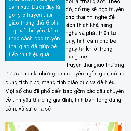
gọi là “thai giáo”. Theo
cảm xúc. Dưới đây là
đó, bố mẹ sẽ đọc truyện
gợi ý 5 truyện thai
cho thai nhi nghe để
giáo tháng thứ 6 phù
kích thích khả năng
hợp với bé yêu, kèm
nghe và phát triển tư
theo cách đọc truyện
duy, tình cảm cho bé
thai giáo để giúp bé
ngay từ khi ở trong
tiếp thu hiệu quả.
bụng mẹ.
Truyện thai giáo thường
được chọn là những câu chuyện ngắn gọn, có nội
dung tích cực, mang tính giáo dục và dễ hiểu.
Một số chủ đề phổ biến bao gồm các câu chuyện
về tình yêu thương gia đình, tình bạn, lòng dũng
cảm, và sự chia sẻ.