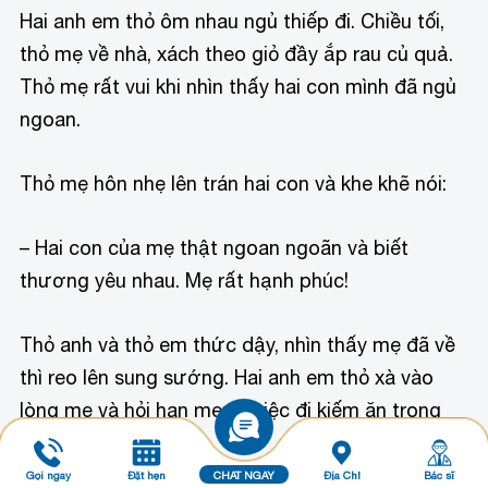
Hai anh em thỏ ôm nhau ngủ thiếp đi. Chiều tối,
thỏ mẹ về nhà, xách theo giỏ đầy ắp rau củ quả.
Thỏ mẹ rất vui khi nhìn thấy hai con mình đã ngủ
ngoan.
Thỏ mẹ hôn nhẹ lên trán hai con và khe khẽ nói:
– Hai con của mẹ thật ngoan ngoãn và biết
thương yêu nhau. Mẹ rất hạnh phúc!
Thỏ anh và thỏ em thức dậy, nhìn thấy mẹ đã về
thì reo lên sung sướng. Hai anh em thỏ xà vào
lòng mẹ và hỏi han mẹ về việc đi kiếm ăn trong
ngày.
Gọi ngay
Đặt hẹn
CHAT NGAY
Địa Chỉ
Bác sĩ