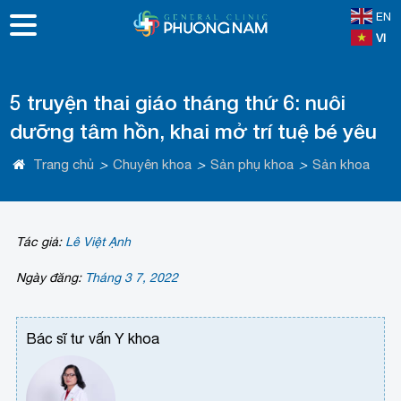
EN
VI
5 truyện thai giáo tháng thứ 6: nuôi
dưỡng tâm hồn, khai mở trí tuệ bé yêu
Trang chủ
>
Chuyên khoa
>
Sản phụ khoa
>
Sản khoa
Tác giả:
Lê Việt Ạnh
Ngày đăng:
Tháng 3 7, 2022
Bác sĩ tư vấn Y khoa