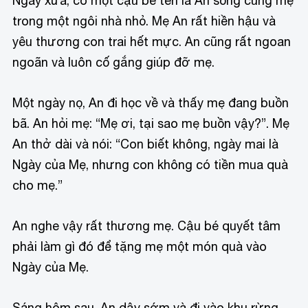
Ngày xưa, có một cậu bé tên là An sống cùng mẹ
trong một ngôi nhà nhỏ. Mẹ An rất hiền hậu và
yêu thương con trai hết mực. An cũng rất ngoan
ngoãn và luôn cố gắng giúp đỡ mẹ.
Một ngày nọ, An đi học về và thấy mẹ đang buồn
bã. An hỏi mẹ: “Mẹ ơi, tại sao mẹ buồn vậy?”. Mẹ
An thở dài và nói: “Con biết không, ngày mai là
Ngày của Mẹ, nhưng con không có tiền mua quà
cho mẹ.”
An nghe vậy rất thương mẹ. Cậu bé quyết tâm
phải làm gì đó để tặng mẹ một món quà vào
Ngày của Mẹ.
Sáng hôm sau, An dậy sớm và đi vào khu rừng