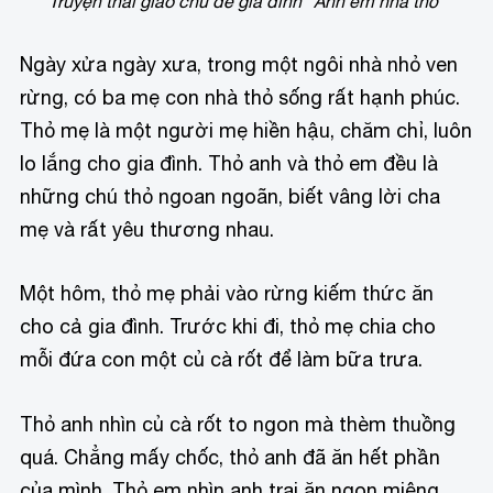
Truyện thai giáo chủ đề gia đình “Anh em nhà thỏ”
Ngày xửa ngày xưa, trong một ngôi nhà nhỏ ven
rừng, có ba mẹ con nhà thỏ sống rất hạnh phúc.
Thỏ mẹ là một người mẹ hiền hậu, chăm chỉ, luôn
lo lắng cho gia đình. Thỏ anh và thỏ em đều là
những chú thỏ ngoan ngoãn, biết vâng lời cha
mẹ và rất yêu thương nhau.
Một hôm, thỏ mẹ phải vào rừng kiếm thức ăn
cho cả gia đình. Trước khi đi, thỏ mẹ chia cho
mỗi đứa con một củ cà rốt để làm bữa trưa.
Thỏ anh nhìn củ cà rốt to ngon mà thèm thuồng
quá. Chẳng mấy chốc, thỏ anh đã ăn hết phần
của mình. Thỏ em nhìn anh trai ăn ngon miệng