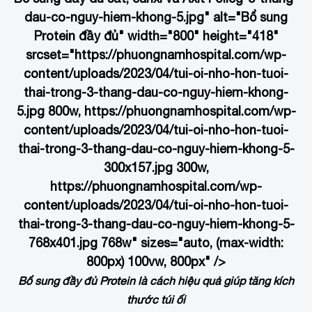
dau-co-nguy-hiem-khong-5.jpg" alt="Bổ sung
Protein đầy đủ" width="800" height="418"
srcset="https://phuongnamhospital.com/wp-
content/uploads/2023/04/tui-oi-nho-hon-tuoi-
thai-trong-3-thang-dau-co-nguy-hiem-khong-
5.jpg 800w, https://phuongnamhospital.com/wp-
content/uploads/2023/04/tui-oi-nho-hon-tuoi-
thai-trong-3-thang-dau-co-nguy-hiem-khong-5-
300x157.jpg 300w,
https://phuongnamhospital.com/wp-
content/uploads/2023/04/tui-oi-nho-hon-tuoi-
thai-trong-3-thang-dau-co-nguy-hiem-khong-5-
768x401.jpg 768w" sizes="auto, (max-width:
800px) 100vw, 800px" />
Bổ sung đầy đủ Protein là cách hiệu quả giúp tăng kích
thước túi ối