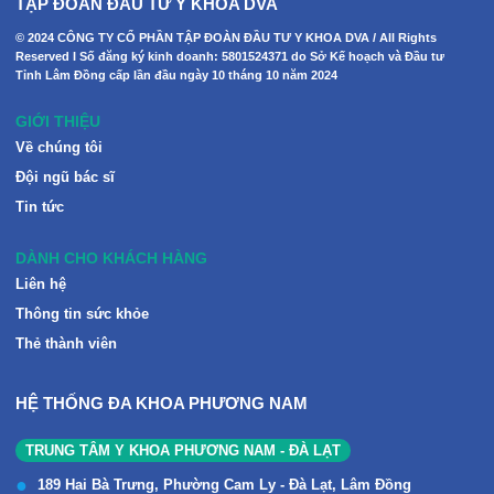
TẬP ĐOÀN ĐẦU TƯ Y KHOA DVA
© 2024 CÔNG TY CỔ PHẦN TẬP ĐOÀN ĐẦU TƯ Y KHOA DVA / All Rights
Reserved I Số đăng ký kinh doanh: 5801524371 do Sở Kế hoạch và Đầu tư
Tỉnh Lâm Đồng cấp lần đầu ngày 10 tháng 10 năm 2024
GIỚI THIỆU
Về chúng tôi
Đội ngũ bác sĩ
Tin tức
DÀNH CHO KHÁCH HÀNG
Liên hệ
Thông tin sức khỏe
Thẻ thành viên
HỆ THỐNG ĐA KHOA PHƯƠNG NAM
TRUNG TÂM Y KHOA PHƯƠNG NAM - ĐÀ LẠT
189 Hai Bà Trưng, Phường Cam Ly - Đà Lạt, Lâm Đồng