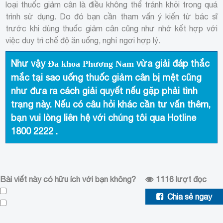
loại thuốc giảm cân là điều không thể tránh khỏi trong quá
trình sử dụng. Do đó bạn cần tham vấn ý kiến từ bác sĩ
trước khi dùng thuốc giảm cân cũng như nhớ kết hợp với
việc duy trì chế độ ăn uống, nghỉ ngơi hợp lý.
Như vậy
vừa giải đáp thắc
Đa khoa Phương Nam
mắc tại sao uống thuốc giảm cân bị mệt cũng
như đưa ra cách giải quyết nếu gặp phải tình
trạng này. Nếu có câu hỏi khác cần tư vấn thêm,
bạn vui lòng liên hệ với chúng tôi qua Hotline
1800 2222
.
Bài viết này có hữu ích với bạn không?
1116
lượt đọc
Chia sẻ ngay