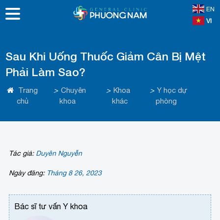
EN
VI
Sau Khi Uống Thuốc Giảm Cân Bị Mệt
Phải Làm Sao?
Trang
>
Chuyên
>
Khoa
>
Y học dự
chủ
khoa
khác
phòng
Tác giả:
Duyên Nguyễn
Ngày đăng:
Tháng 8 26, 2023
Bác sĩ tư vấn Y khoa