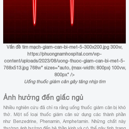
Vấn đề tim mạch
-giam-can-bi-met-5-300x200.jpg 300w,
https://phuongnamhospital.com/wp-
content/uploads/2023/08/uong-thuoc-giam-can-bi-met-5-
768x513.jpg 768w" sizes="auto, (max-width: 800px) 100vw,
800px" />
Uống thuốc giảm cân gây tăng nhịp tim
Ảnh hưởng đến giấc ngủ
Nhiều nghiên cứu đã chỉ ra rằng uống thuốc giảm cân bị khó
thở. Một số loại thuốc giảm cân sử dụng các thành phần
như Benzedrine, Phenamin, Amphetamin. Những chất này
thường ảnh hưởng đến hệ thần kinh và có thể gây tình trạng