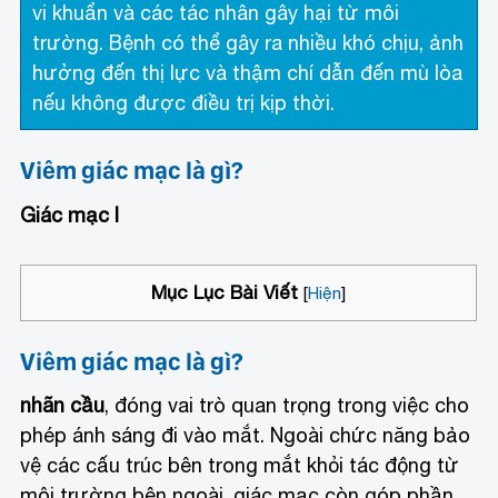
vi khuẩn và các tác nhân gây hại từ môi
trường. Bệnh có thể gây ra nhiều khó chịu, ảnh
hưởng đến thị lực và thậm chí dẫn đến mù lòa
nếu không được điều trị kịp thời.
Viêm giác mạc là gì?
Giác mạc l
Mục Lục Bài Viết
[
Hiện
]
Viêm giác mạc là gì?
nhãn cầu
, đóng vai trò quan trọng trong việc cho
phép ánh sáng đi vào mắt. Ngoài chức năng bảo
vệ các cấu trúc bên trong mắt khỏi tác động từ
môi trường bên ngoài, giác mạc còn góp phần