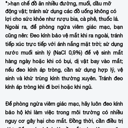
">hạn chế đồ ăn nhiều đường, muối, dầu mỡ
động vật; t
ránh sử dụng các đồ uống không có
lợi cho sức khỏe như rượu bia, cà phê, thuốc lá.
Ngoài ra, để phòng ngừa viêm giác mạc, bạn
cũng nên:
Đeo kính bảo vệ mắt khi ra ngoài, tránh
tiếp xúc trực tiếp với ánh nắng mặt trời; s
ử dụng
nước muối sinh lý (NaCl 0,9%) để vệ sinh mắt
hàng ngày hoặc khi có bụi, dị vật bay vào mắt;
n
ếu đeo kính áp tròng, cần sử dụng hợp lý, vệ
sinh và khử trùng kính thường xuyên. Tránh đeo
kính áp tròng khi đi bơi hoặc khi ngủ.
Để phòng ngừa viêm giác mạc, hãy luôn đeo kính
bảo hộ khi làm việc trong môi trường có nhiều
nguy cơ gây hại cho mắt. Đồng thời, cần điều trị