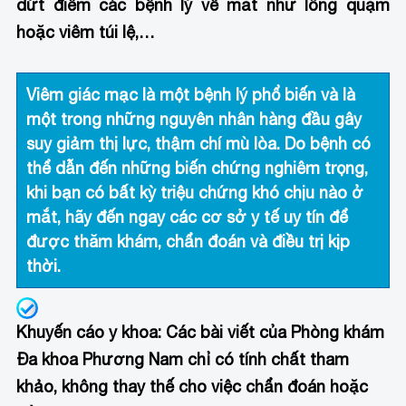
dứt điểm các bệnh lý về mắt như lông quặm
hoặc viêm túi lệ,…
Viêm giác mạc là một bệnh lý phổ biến và là
một trong những nguyên nhân hàng đầu gây
suy giảm thị lực, thậm chí mù lòa. Do bệnh có
thể dẫn đến những biến chứng nghiêm trọng,
khi bạn có bất kỳ triệu chứng khó chịu nào ở
mắt, hãy đến ngay các cơ sở y tế uy tín để
được thăm khám, chẩn đoán và điều trị kịp
thời.
Khuyến cáo y khoa:
Các bài viết của Phòng khám
Đa khoa Phương Nam chỉ có tính chất tham
khảo, không thay thế cho việc chẩn đoán hoặc