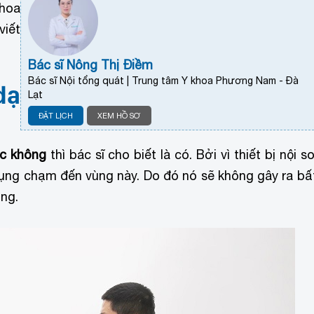
khoa
viết
Bác sĩ Nông Thị Điềm
Bác sĩ Nội tổng quát | Trung tâm Y khoa Phương Nam - Đà
dạ
Lạt
ĐẶT LỊCH
XEM HỒ SƠ
ợc không
thì bác sĩ cho biết là có. Bởi vì thiết bị nội so
ụng chạm đến vùng này. Do đó nó sẽ không gây ra bấ
ng.