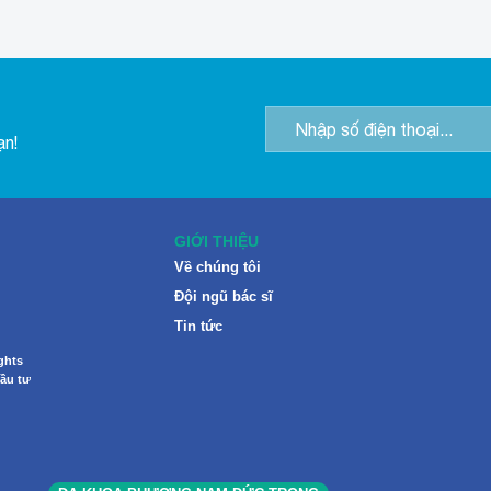
ạn!
GIỚI THIỆU
Về chúng tôi
Đội ngũ bác sĩ
Tin tức
ghts
ầu tư