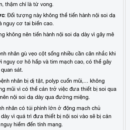
n, thậm chí là tử vong.
ợc
: Đối tượng này không thể tiến hành nội soi dạ
à nguy cơ tai biến cao.
g không nên tiến hành nội soi dạ dày vì gây mê
nh nhân gù vẹo cột sống nhiều cần cân nhắc khi
 vì nguy cơ hô hấp và tim mạch cao, có thể gây
 quan sát.
bệnh nhân bị dị tật, polyp cuốn mũi,… không
 mũi vì có thể cản trở việc đưa thiết bị soi qua
nên nội soi dạ dày qua đường miệng.
nh nhân có túi phình lớn ở động mạch chủ
ày vì quá trì đưa thiết bị nội soi vào sẽ bị cản
ỡ, nguy hiểm đến tính mạng.