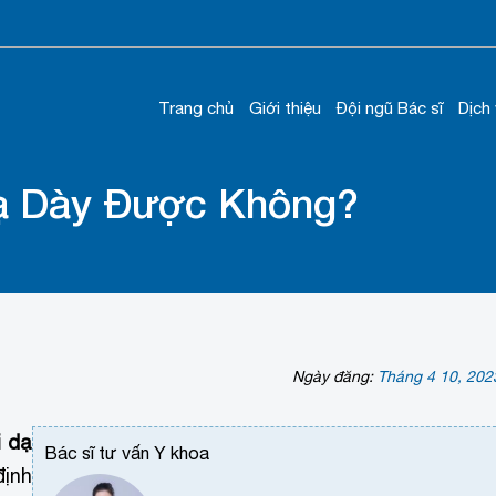
Trang chủ
Giới thiệu
Đội ngũ Bác sĩ
Dịch
Dạ Dày Được Không?
Ngày đăng:
Tháng 4 10, 202
i dạ
Bác sĩ tư vấn Y khoa
định