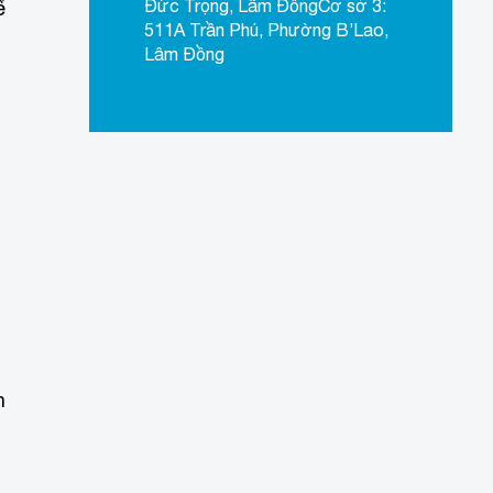
Đức Trọng, Lâm ĐồngCơ sở 3:
ể
511A Trần Phú, Phường B’Lao,
Lâm Đồng
h