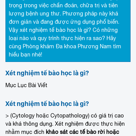
trọng trong việc chẩn đoán, chữa trị và tiên
lượng bệnh ung thư. Phương pháp này khá
đơn giản và đang được ứng dụng phổ biến.
Vậy xét nghiệm tế bào học là gì? Có những
loại nào và quy trình thực hiện ra sao? Hãy
cùng Phòng khám Đa khoa Phương Nam tìm
hiểu bạn nhé!
Xét nghiệm tế bào học là gì?
Mục Lục Bài Viết
Xét nghiệm tế bào học là gì?
> (Cytology hoặc Cytopathology) có giá trị cao
và khá thông dụng. Xét nghiệm được thực hiện
nhằm mục đích
khảo sát các tế bào rời hoặc