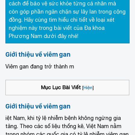
cách để bảo vệ sức khỏe từng cá nhân mà
còn góp phần ngăn chặn sự lây lan trong cộng
đồng. Hãy cùng tìm hiểu chi tiết về loại xét
nghiệm này trong bài viết của Đa khoa
Phương Nam dưới đây nhé!
Giới thiệu về viêm gan
Viêm gan đang trở thành m
Mục Lục Bài Viết
[
Hiện
]
Giới thiệu về viêm gan
iệt Nam, khi tỷ lệ nhiễm bệnh không ngừng gia
tăng. Theo các số liệu thống kê, Việt Nam nằm
trong nhóm các quốc gia có tỷ lệ nhiễm viêm gan