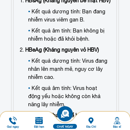
HBsAg (Kháng nguyên bề mặt HBV)
Kết quả dương tính: Bạn đang
nhiễm virus viêm gan B.
Kết quả âm tính: Bạn không bị
nhiễm hoặc đã khỏi bệnh.
HBeAg (Kháng nguyên vỏ HBV)
Kết quả dương tính: Virus đang
nhân lên mạnh mẽ, nguy cơ lây
nhiễm cao.
Kết quả âm tính: Virus hoạt
động yếu hoặc không còn khả
năng lây nhiễm.
Anti-HBs (Kháng thể bảo vệ chống
HBV)
Gọi ngay
Đặt hẹn
CHAT NGAY
Địa Chỉ
Bác sĩ