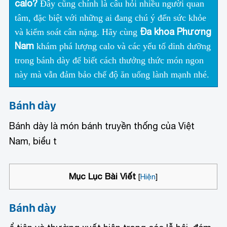
calo?
Đây cũng chính là câu hỏi nhiều người quan
tâm, đặc biệt với những ai đang chú ý đến sức khỏe
Đa khoa Phương
và kiểm soát cân nặng. Hãy cùng
Nam
khám phá lượng calo và các yếu tố dinh dưỡng
trong bánh dày để biết cách thưởng thức món ngon
này mà vẫn đảm bảo chế độ ăn uống lành mạnh nhé.
Bánh dày
Bánh dày là món bánh truyền thống của Việt
Nam, biểu t
Mục Lục Bài Viết
[
Hiện
]
Bánh dày