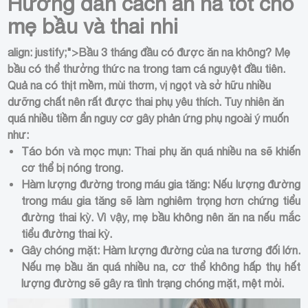
Hướng dẫn cách ăn na tốt cho
mẹ bầu và thai nhi
align: justify;">Bầu 3 tháng đầu có được ăn na không? Mẹ
bầu có thể thưởng thức na trong tam cá nguyệt đầu tiên.
Quả na có thịt mềm, mùi thơm, vị ngọt và sở hữu nhiều
dưỡng chất nên rất được thai phụ yêu thích. Tuy nhiên ăn
quá nhiều tiềm ẩn nguy cơ gây phản ứng phụ ngoài ý muốn
như:
Táo bón và mọc mụn: Thai phụ ăn quá nhiều na sẽ khiến
cơ thể bị nóng trong.
Hàm lượng đường trong máu gia tăng: Nếu lượng đường
trong máu gia tăng sẽ làm nghiêm trọng hơn chứng tiểu
đường thai kỳ. Vì vậy, mẹ bầu không nên ăn na nếu mắc
tiểu đường thai kỳ.
Gây chóng mặt: Hàm lượng đường của na tương đối lớn.
Nếu mẹ bầu ăn quá nhiều na, cơ thể không hấp thụ hết
lượng đường sẽ gây ra tình trạng chóng mặt, mệt mỏi.