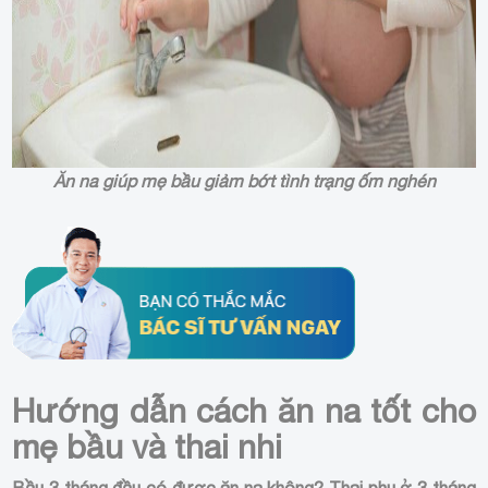
Ăn na giúp mẹ bầu giảm bớt tình trạng ốm nghén
Hướng dẫn cách ăn na tốt cho
mẹ bầu và thai nhi
Bầu 3 tháng đầu có được ăn na không? Thai phụ ở 3 tháng