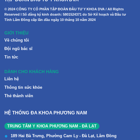
© 2024 CÔNG TY CỔ PHẦN TẬP ĐOÀN ĐẦU TƯ Y KHOA DVA / All Rights
Reserved I Số đăng ký kinh doanh: 5801524371 do Sở Kế hoạch và Đầu tư
Tỉnh Lâm Đồng cấp lần đầu ngày 10 tháng 10 năm 2024
GIỚI THIỆU
Về chúng tôi
Đội ngũ bác sĩ
Tin tức
DÀNH CHO KHÁCH HÀNG
Liên hệ
Thông tin sức khỏe
Thẻ thành viên
HỆ THỐNG ĐA KHOA PHƯƠNG NAM
TRUNG TÂM Y KHOA PHƯƠNG NAM - ĐÀ LẠT
189 Hai Bà Trưng, Phường Cam Ly - Đà Lạt, Lâm Đồng