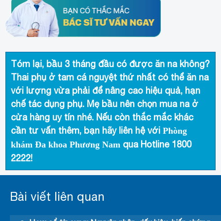
Tóm lại, bầu 3 tháng đầu có được ăn na không?
Thai phụ ở tam cá nguyệt thứ nhất có thể ăn na
với lượng vừa phải để nâng cao hiệu quả, hạn
chế tác dụng phụ. Mẹ bầu nên chọn mua na ở
cửa hàng uy tín nhé. Nếu còn thắc mắc khác
cần tư vấn thêm, bạn hãy liên hệ với
Phòng
qua Hotline
1800
khám Đa khoa Phương Nam
2222
!
Bài viết liên quan