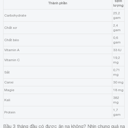
Định
Thành phần
lượng
25,2
Carbohydrate
gam
2,4
Chất xơ
gam
0,6
Chất béo
gam
Vitamin A
33 IU
19,2
Vitamin C
mg
0,71
Sắt
mg
Canxi
30 mg
Magie
18 mg
382
Kali
mg
1,7
Protein
gam
Bầu 3 tháng đầu có được ăn na không? Nhìn chung quả na