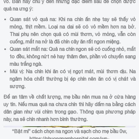
vỏ. Ban hãy chú ý đến những đặc điểm sau để chọn được
quả na ưng ý:
Quan sát vỏ quả na: Khi na chín ấn nhẹ tay sẽ thấy vỏ
mỏng, thịt mềm. Loại na dai sẽ có vỏ mềm hơn na bở.
Thai phụ nên chọn quả có mùi thơm, vỏ mỏng, vẫn còn
cuống, mắt na nở là đã chín cây ăn rất ngon miệng.
Quan sát mắt na: Quả na chín ngon sẽ có cuống nhỏ, mắt
to đều, không nứt nẻ hay thâm đen, phần vỏ chuyển sang
màu trắng ngà.
Mùi vị: Na chín khi ăn có vị ngọt mát, mùi thơm dịu. Na
ngâm hóa chất thường bị ép chín nên ăn có vị chát và
sượng.
Để an tâm về chất lượng, mẹ bầu nên mua na ở cửa hàng
uy tín. Nếu mua quả na chưa chín thì hãy dấm na bằng cách
dân gian như vùi chìm trong gạo. Thông qua phương pháp
này, na sẽ chín nhanh hơn bình thường.
“Bật mí” cách chọn na ngon và sạch cho mẹ bầu
0w,
https://phuongnamhospital.com/wp-