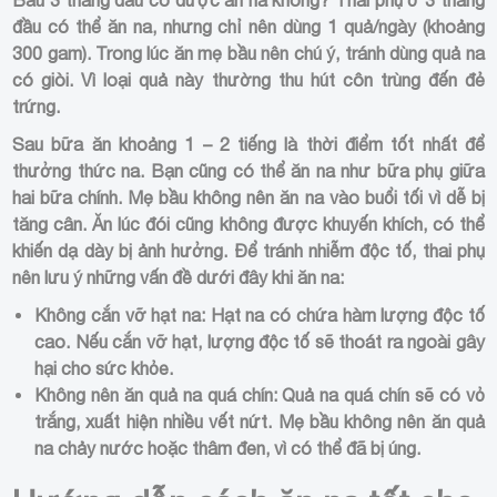
đầu có thể ăn na, nhưng chỉ nên dùng 1 quả/ngày (khoảng
300 gam). Trong lúc ăn mẹ bầu nên chú ý, tránh dùng quả na
có giòi. Vì loại quả này thường thu hút côn trùng đến đẻ
trứng.
Sau bữa ăn khoảng 1 – 2 tiếng là thời điểm tốt nhất để
thưởng thức na. Bạn cũng có thể ăn na như bữa phụ giữa
hai bữa chính. Mẹ bầu không nên ăn na vào buổi tối vì dễ bị
tăng cân. Ăn lúc đói cũng không được khuyến khích, có thể
khiến dạ dày bị ảnh hưởng. Để tránh nhiễm độc tố, thai phụ
nên lưu ý những vấn đề dưới đây khi ăn na:
Không cắn vỡ hạt na: Hạt na có chứa hàm lượng độc tố
cao. Nếu cắn vỡ hạt, lượng độc tố sẽ thoát ra ngoài gây
hại cho sức khỏe.
Không nên ăn quả na quá chín: Quả na quá chín sẽ có vỏ
trắng, xuất hiện nhiều vết nứt. Mẹ bầu không nên ăn quả
na chảy nước hoặc thâm đen, vì có thể đã bị úng.