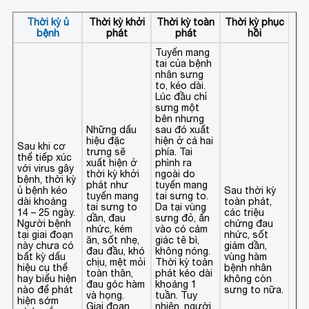
Thời kỳ ủ
Thời kỳ khởi
Thời kỳ toàn
Thời kỳ phục
bệnh
phát
phát
hồi
Tuyến mang
tai của bệnh
nhân sưng
to, kéo dài.
Lúc đầu chỉ
sưng một
bên nhưng
Những dấu
sau đó xuất
hiệu đặc
hiện ở cả hai
Sau khi cơ
trưng sẽ
phía. Tai
thể tiếp xúc
xuất hiện ở
phình ra
với virus gây
thời kỳ khởi
ngoài do
bệnh, thời kỳ
phát như
tuyến mang
ủ bệnh kéo
Sau thời kỳ
tuyến mang
tai sưng to.
dài khoảng
toàn phát,
tai sưng to
Da tại vùng
14 – 25 ngày.
các triệu
dần, đau
sưng đỏ, ấn
Người bệnh
chứng đau
nhức, kém
vào có cảm
tại giai đoạn
nhức, sốt
ăn, sốt nhẹ,
giác tê bì,
này chưa có
giảm dần,
đau đầu, khó
không nóng.
bất kỳ dấu
vùng hàm
chịu, mệt mỏi
Thời kỳ toàn
hiệu cụ thể
bệnh nhân
toàn thân,
phát kéo dài
hay biểu hiện
không còn
đau góc hàm
khoảng 1
nào để phát
sưng to nữa.
và họng.
tuần. Tuy
hiện sớm
Giai đoạn
nhiên, người