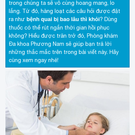
trong chúng ta sẽ vô cùng hoang mang, lo
lắng. Từ đó, hàng loạt các câu hỏi được đặt
ra như
? Dùng
bệnh quai bị bao lâu thì khỏi
thuốc có thể rút ngắn thời gian hồi phục
không? Hiểu được trăn trở đó, Phòng khám
Đa khoa Phương Nam sẽ giúp bạn trả lời
những thắc mắc trên trong bài viết này. Hãy
cùng xem ngay nhé!