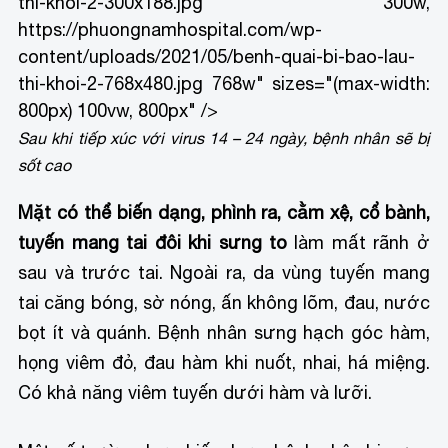
thi-khoi-2-300x188.jpg 300w,
https://phuongnamhospital.com/wp-
content/uploads/2021/05/benh-quai-bi-bao-lau-
thi-khoi-2-768x480.jpg 768w" sizes="(max-width:
800px) 100vw, 800px" />
Sau khi tiếp xúc với virus 14 – 24 ngày, bệnh nhân sẽ bị
sốt cao
Mặt có thể biến dạng, phình ra, cằm xệ, cổ bành,
tuyến mang tai đôi khi sưng to
làm mất rãnh ở
sau và trước tai. Ngoài ra, da vùng tuyến mang
tai căng bóng, sờ nóng, ấn không lõm, đau, nước
bọt ít và quánh. Bệnh nhân sưng hạch góc hàm,
họng viêm đỏ, đau hàm khi nuốt, nhai, há miệng.
Có khả năng viêm tuyến dưới hàm và lưỡi.