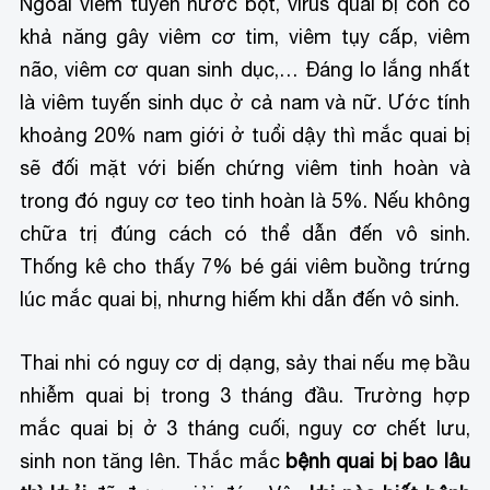
Ngoài viêm tuyến nước bọt, virus quai bị còn có
khả năng gây viêm cơ tim, viêm tụy cấp, viêm
não, viêm cơ quan sinh dục,… Đáng lo lắng nhất
là viêm tuyến sinh dục ở cả nam và nữ. Ước tính
khoảng 20% nam giới ở tuổi dậy thì mắc quai bị
sẽ đối mặt với biến chứng viêm tinh hoàn và
trong đó nguy cơ teo tinh hoàn là 5%. Nếu không
chữa trị đúng cách có thể dẫn đến vô sinh.
Thống kê cho thấy 7% bé gái viêm buồng trứng
lúc mắc quai bị, nhưng hiếm khi dẫn đến vô sinh.
Thai nhi có nguy cơ dị dạng, sảy thai nếu mẹ bầu
nhiễm quai bị trong 3 tháng đầu. Trường hợp
mắc quai bị ở 3 tháng cuối, nguy cơ chết lưu,
sinh non tăng lên. Thắc mắc
bệnh quai bị bao lâu