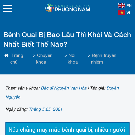
EN
VI
Bệnh Quai Bị Bao Lâu Thì Khỏi Và Cách
Nhất Biết Thế Nào?
Trang
>
Chuyên
>
Nội
>
Bệnh truyền
chủ
khoa
khoa
nhiễm
Tham vấn y khoa:
Bác sĩ Nguyễn Văn Hòa
|
Tác giả:
Duyên
Nguyễn
Ngày đăng:
Tháng 5 25, 2021
Nếu chẳng may mắc bệnh quai bị, nhiều người