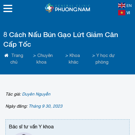
EN
VI
8 Cách Nấu Bún Gạo Lứt Giảm Cân
Cấp Tốc
Trang
>
Chuyên
>
Khoa
>
Y học dự
chủ
khoa
khác
phòng
Tác giả:
Duyên Nguyễn
Ngày đăng:
Tháng 9 30, 2023
Bác sĩ tư vấn Y khoa