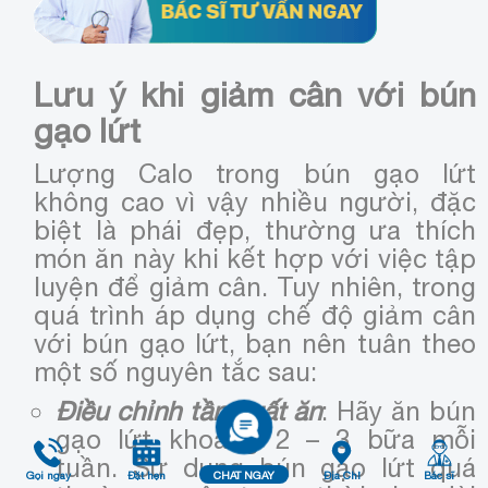
Lưu ý khi giảm cân với bún
gạo lứt
Lượng Calo trong bún gạo lứt
không cao vì vậy nhiều người, đặc
biệt là phái đẹp, thường ưa thích
món ăn này khi kết hợp với việc tập
luyện để giảm cân. Tuy nhiên, trong
quá trình áp dụng chế độ giảm cân
với bún gạo lứt, bạn nên tuân theo
một số nguyên tắc sau:
Điều chỉnh tần suất ăn
: Hãy ăn bún
gạo lứt khoảng 2 – 3 bữa mỗi
tuần. Sử dụng bún gạo lứt quá
Gọi ngay
Đặt hẹn
CHAT NGAY
Địa Chỉ
Bác sĩ