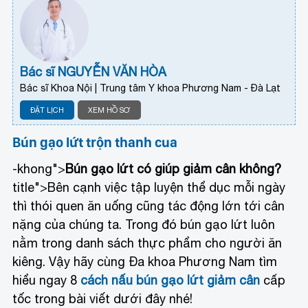
Bác sĩ NGUYỄN VĂN HÒA
Bác sĩ Khoa Nội | Trung tâm Y khoa Phương Nam - Đà Lạt
ĐẶT LỊCH
XEM HỒ SƠ
Bún gạo lứt trộn thanh cua
-khong">
Bún gạo lứt có giúp giảm cân không?
title">Bên cạnh việc tập luyện thể dục mỗi ngày
thì thói quen ăn uống cũng tác động lớn tới cân
nặng của chúng ta. Trong đó bún gạo lứt luôn
nằm trong danh sách thực phẩm cho người ăn
kiêng. Vậy hãy cùng Đa khoa Phương Nam tìm
hiểu ngay 8
cách nấu bún gạo lứt giảm cân
cấp
tốc trong bài viết dưới đây nhé!