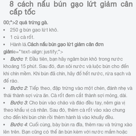
8 cách nấu bún gạo lứt giảm cân
cấp tốc
00;">2 quả trứng gà.
250 g bún gạo lứt khô.
1 củ cà rốt.
Hành lá.
Cách nấu bún gạo lứt giảm cân đơn
giản
le="text-align: justify;">
Bước 1
: Đầu tiên, bạn hãy ngâm bún khô trong nước
khoảng 15 phút. Sau đó, đun sôi nước và luộc bún cho đến
khi chín mềm. Khi bún đã chín, hãy đổ hết nước, rửa sạch và
để ráo.
Bước 2
: Tiếp theo, đập trứng vào một chén, đánh nhẹ và
thái thành sợi vừa ăn. Cà rốt đem cắt thành sợi mỏng, dài.
Bước 3
: Cho bún vào chảo và đảo đều tay, nêm gia vị
theo khẩu vị cá nhân. Sau đó, thêm cà rốt vào xào chung
cho đến khi bún chín rồi thêm hành lá vào khuấy đều.
Bước 4
: Cuối cùng, bày bún ra đĩa, thêm rau và trứng xào
lên trên. Bạn cũng có thể ăn bún kèm với nước mắm hoặc