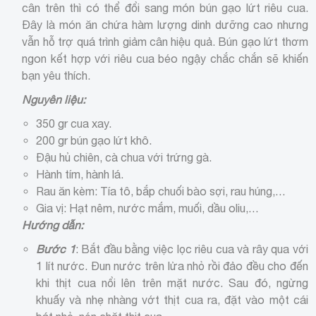
cân trên thì có thể đổi sang món bún gạo lứt riêu cua.
Đây là món ăn chứa hàm lượng dinh dưỡng cao nhưng
vẫn hỗ trợ quá trình giảm cân hiệu quả. Bún gạo lứt thơm
ngon kết hợp với riêu cua béo ngậy chắc chắn sẽ khiến
bạn yêu thích.
Nguyên liệu:
350 gr cua xay.
200 gr bún gạo lứt khô.
Đậu hủ chiên, cà chua với trứng gà.
Hành tím, hành lá.
Rau ăn kèm: Tía tô, bắp chuối bào sợi, rau húng,…
Gia vị: Hạt nêm, nước mắm, muối, dầu oliu,…
Hướng dẫn:
Bước 1
: Bắt đầu bằng việc lọc riêu cua và rây qua với
1 lít nước. Đun nước trên lửa nhỏ rồi đảo đều cho đến
khi thịt cua nổi lên trên mặt nước. Sau đó, ngừng
khuấy và nhẹ nhàng vớt thịt cua ra, đặt vào một cái