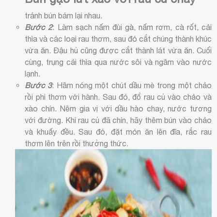
tránh bún bám lại nhau.
Bước 2
: Làm sạch nấm đùi gà, nấm rơm, cà rốt, cải
thìa và các loại rau thơm, sau đó cắt chúng thành khúc
vừa ăn. Đậu hủ cũng được cắt thành lát vừa ăn. Cuối
cùng, trụng cải thìa qua nước sôi và ngâm vào nước
lạnh.
Bước 3
: Hâm nóng một chút dầu mè trong một chảo
rồi phi thơm với hành. Sau đó, đổ rau củ vào chảo và
xào chín. Nêm gia vị với dầu hào chay, nước tương
với đường. Khi rau củ đã chín, hãy thêm bún vào chảo
và khuấy đều. Sau đó, đặt món ăn lên đĩa, rắc rau
thơm lên trên rồi thưởng thức.