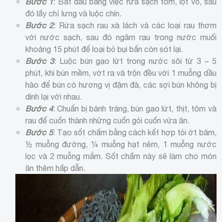
Bước 1
: Bắt đầu bằng việc rửa sạch tôm, lột vỏ, sau
đó lấy chỉ lưng và luộc chín.
Bước 2
: Rửa sạch rau xà lách và các loại rau thơm
với nước sạch, sau đó ngâm rau trong nước muối
khoảng 15 phút để loại bỏ bụi bẩn còn sót lại.
Bước 3
: Luộc bún gạo lứt trong nước sôi từ 3 – 5
phút, khi bún mềm, vớt ra và trộn đều với 1 muỗng dầu
hào để bún có hương vị đậm đà, các sợi bún không bị
dính lại với nhau.
Bước 4
: Chuẩn bị bánh tráng, bún gạo lứt, thịt, tôm và
rau để cuốn thành những cuốn gỏi cuốn vừa ăn.
Bước 5
: Tạo sốt chấm bằng cách kết hợp tỏi ớt băm,
½ muỗng đường, ¼ muỗng hạt nêm, 1 muỗng nước
lọc và 2 muỗng mắm. Sốt chấm này sẽ làm cho món
ăn thêm hấp dẫn.