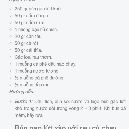
250 gr bún gạo lứt khô.
50 gr nấm đùi gà.
50 gr nấm rơm.
1 miếng đậu hủ chiên.
20 gr cần tàu.
50 gr cà rốt.
50 gr cải thìa.
Các loại rau thơm.
1 muỗng cà phê dầu hào chay.
1 muỗng nước tương.
½ muỗng cà phê đường.
½ muỗng dầu mè.
Hướng dẫn:
Bước 1:
Đầu tiên, đun sôi nước và luộc bún gạo lứt
khô trong nước sôi trong vòng 2 – 3 phút. Khi bún đã
mềm, hãy rửa
Bún gạo lứt xào với rau củ chay