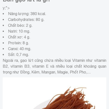
y;">
Năng lượng: 380 kcal.
Carbohydrates: 80 g.
Chất béo: 2 g.
Natri: 10 mg.
Chất xơ: 4 g.
Protein: 8 g.
Canxi: 40 mg.
Sắt: 0,7 mg.
Ngoài ra, gạo lứt cũng chứa nhiều loại Vitamin như vitamin
B2, vitamin B3, vitamin E và nhiều loại chất khoáng quan
trọng như Đồng, Kẽm, Mangan, Magie, Phốt Pho,…