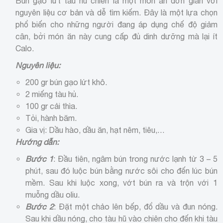
Bún gạo lứt tàu hũ chiên là một món ăn đơn giản với
nguyên liệu cơ bản và dễ tìm kiếm. Đây là một lựa chọn
phổ biến cho những người đang áp dụng chế độ giảm
cân, bởi món ăn này cung cấp đủ dinh dưỡng mà lại ít
Calo.
Nguyên liệu:
200 gr bún gạo lứt khô.
2 miếng tàu hủ.
100 gr cải thìa.
Tỏi, hành băm.
Gia vị: Dầu hào, dầu ăn, hạt nêm, tiêu,…
Hướng dẫn:
Bước 1
: Đầu tiên, ngâm bún trong nước lạnh từ 3 – 5
phút, sau đó luộc bún bằng nước sôi cho đến lúc bún
mềm. Sau khi luộc xong, vớt bún ra và trộn với 1
muỗng dầu oliu.
Bước 2
: Đặt một chảo lên bếp, đổ dầu và đun nóng.
Sau khi dầu nóng, cho tàu hũ vào chiên cho đến khi tàu