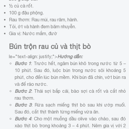
½ củ cà rốt.
100 g đậu phộng.
Rau thơm: Rau mùi, rau răm, hành.
Tỏi, ớt và hành đem băm nhuyễn.
Gia vị: Nước mắm, đườ
Bún trộn rau củ và thịt bò
le="text-align: justify;">
Hướng dẫn:
Bước 1
: Trước hết, ngâm bún khô trong nước từ 5 –
10 phút. Sau đó, luộc bún trong nước sôi khoảng 5
phút, cho đến lúc bún mềm. Khi bún đã chín, vớt bún ra
và để ráo nước.
Bước 2
: Thái sợi bắp cải, bào sợi cà rốt và cắt nhỏ
rau thơm.
Bước 3
: Rửa sạch miếng thịt bò sau khi ướp muối.
Sau đó, cắt thịt thành từng miếng vừa ăn.
Bước 4
: Cho một muỗng dầu olive vào chảo, sau đó
xào thịt bò trong khoảng 3 – 4 phút. Nêm gia vị với 2