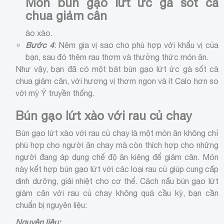
Món bún gạo lứt ức gà sốt cà
chua giảm cân
ào xào.
Bước 4
: Nêm gia vị sao cho phù hợp với khẩu vị của
bạn, sau đó thêm rau thơm và thưởng thức món ăn.
Như vậy, bạn đã có một bát bún gạo lứt ức gà sốt cà
chua giảm cân, với hương vị thơm ngon và ít Calo hơn so
với mỳ Ý truyền thống.
Bún gạo lứt xào với rau củ chay
Bún gạo lứt xào với rau củ chay là một món ăn không chỉ
phù hợp cho người ăn chay mà còn thích hợp cho những
người đang áp dụng chế độ ăn kiêng để giảm cân. Món
này kết hợp bún gạo lứt với các loại rau củ giúp cung cấp
dinh dưỡng, giải nhiệt cho cơ thể. Cách nấu bún gạo lứt
giảm cân với rau củ chay không quá cầu kỳ, bạn cần
chuẩn bị nguyên liệu:
Nguyên liệu: