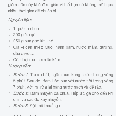
giảm cân này khá đơn giản vì thế bạn sẽ không mất quá
nhiều thời gian để chuẩn bị.
Nguyên liệu:
1 quả cà chua.
200 g ức gà.
250 g bún gạo lứt khô.
Gia vị cần thiết: Muối, hành băm, nước mắm, đường,
dầu olive,…
Các loại rau thơm ăn kèm.
Hướng dẫn:
Bước 1
: Trước hết, ngâm bún trong nước trong vòng
5 phút. Sau đó, đem luộc bún với nước sôi trong vòng
7 phút. Vớt ra, rửa lại bằng nước sạch và để ráo.
Bước 2
: Băm nhuyễn cà chua. Hấp ức gà cho đến khi
chín và sau đó xay nhuyễn.
Bước 3
: Đặt một muỗng d