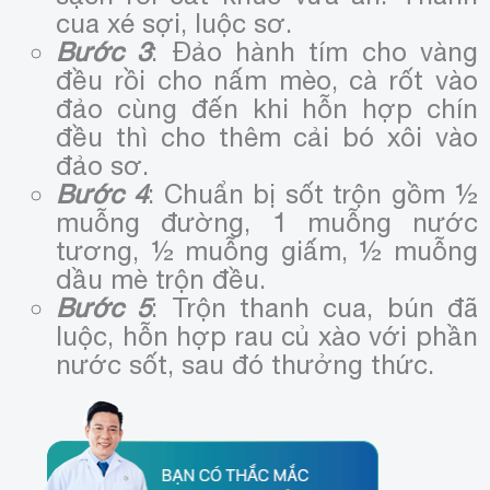
cua xé sợi, luộc sơ.
Bước 3
: Đảo hành tím cho vàng
đều rồi cho nấm mèo, cà rốt vào
đảo cùng đến khi hỗn hợp chín
đều thì cho thêm cải bó xôi vào
đảo sơ.
Bước 4
: Chuẩn bị sốt trộn gồm ½
muỗng đường, 1 muỗng nước
tương, ½ muỗng giấm, ½ muỗng
dầu mè trộn đều.
Bước 5
: Trộn thanh cua, bún đã
luộc, hỗn hợp rau củ xào với phần
nước sốt, sau đó thưởng thức.