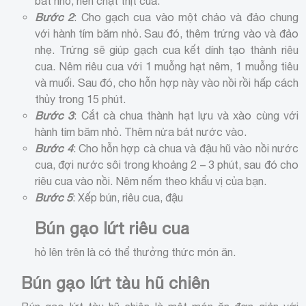
bát nhỏ, nén chặt thịt cua.
Bước 2
: Cho gạch cua vào một chảo và đảo chung
với hành tím băm nhỏ. Sau đó, thêm trứng vào và đảo
nhẹ. Trứng sẽ giúp gạch cua kết dính tạo thành riêu
cua. Nêm riêu cua với 1 muỗng hạt nêm, 1 muỗng tiêu
và muối. Sau đó, cho hỗn hợp này vào nồi rồi hấp cách
thủy trong 15 phút.
Bước 3
: Cắt cà chua thành hạt lựu và xào cùng với
hành tím băm nhỏ. Thêm nửa bát nước vào.
Bước 4
: Cho hỗn hợp cà chua và đậu hũ vào nồi nước
cua, đợi nước sôi trong khoảng 2 – 3 phút, sau đó cho
riêu cua vào nồi. Nêm nếm theo khẩu vị của bạn.
Bước 5
: Xếp bún, riêu cua, đậu
Bún gạo lứt riêu cua
hỏ lên trên là có thể thưởng thức món ăn.
Bún gạo lứt tàu hũ chiên