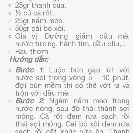
25gr thanh cua.
½ củ cà rốt.
25gr nấm mèo.
50gr cải bó xôi.
Gia vị: Đường, giấm, dầu mè,
nước tương, hành tím, dầu oliu,…
Rau thơm.
Hướng dẫn:
Bước 1
: Luộc bún gạo lứt với
nước sôi trong vòng 5 – 10 phút,
đợi bún mềm thì có thể vớt ra và
trộn với dầu mè.
Bước 2
: Ngâm nấm mèo trong
nước nóng, sau đó thái thành sợi
mỏng. Cà rốt đem rửa sạch rồi
thái sợi mỏng. Cải bó xôi đem rửa
sạch rồi cắt khúc vừa ăn. Thanh