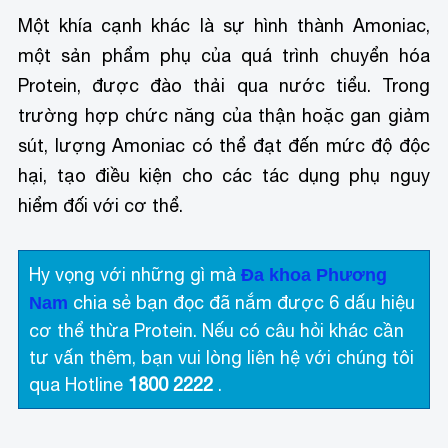
Một khía cạnh khác là sự hình thành Amoniac,
một sản phẩm phụ của quá trình chuyển hóa
Protein, được đào thải qua nước tiểu. Trong
trường hợp chức năng của thận hoặc gan giảm
sút, lượng Amoniac có thể đạt đến mức độ độc
hại, tạo điều kiện cho các tác dụng phụ nguy
hiểm đối với cơ thể.
Hy vọng với những gì mà
Đa khoa Phương
chia sẻ bạn đọc đã nắm được 6 dấu hiệu
Nam
cơ thể thừa Protein. Nếu có câu hỏi khác cần
tư vấn thêm, bạn vui lòng liên hệ với chúng tôi
qua Hotline
1800 2222
.