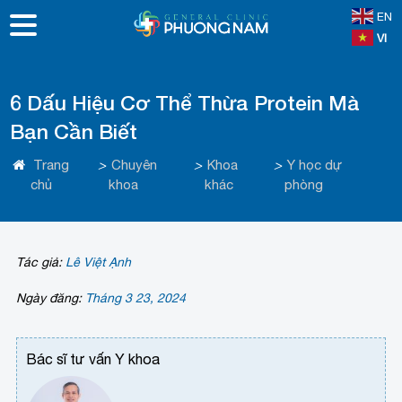
EN
VI
6 Dấu Hiệu Cơ Thể Thừa Protein Mà
Bạn Cần Biết
Trang
>
Chuyên
>
Khoa
>
Y học dự
chủ
khoa
khác
phòng
Tác giả:
Lê Việt Ạnh
Ngày đăng:
Tháng 3 23, 2024
Bác sĩ tư vấn Y khoa