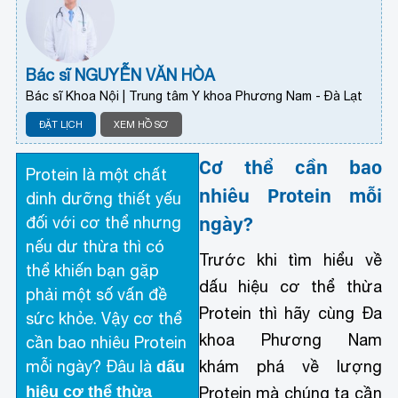
Bác sĩ NGUYỄN VĂN HÒA
Bác sĩ Khoa Nội | Trung tâm Y khoa Phương Nam - Đà Lạt
ĐẶT LỊCH
XEM HỒ SƠ
Cơ thể cần bao
Protein là một chất
nhiêu Protein mỗi
dinh dưỡng thiết yếu
ngày?
đối với cơ thể nhưng
nếu dư thừa thì có
Trước khi tìm hiểu về
thể khiến bạn gặp
dấu hiệu cơ thể thừa
phải một số vấn đề
Protein thì hãy cùng Đa
sức khỏe. Vậy cơ thể
khoa Phương Nam
cần bao nhiêu Protein
mỗi ngày? Đâu là
khám phá về lượng
dấu
hiệu cơ thể thừa
Protein mà chúng ta cần