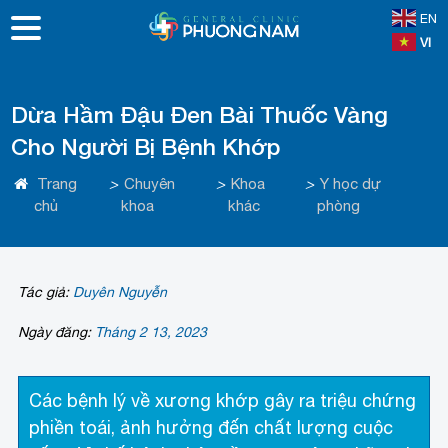
EN
VI
Dừa Hầm Đậu Đen Bài Thuốc Vàng
Cho Người Bị Bệnh Khớp
Trang
>
Chuyên
>
Khoa
>
Y học dự
chủ
khoa
khác
phòng
Tác giả:
Duyên Nguyễn
Ngày đăng:
Tháng 2 13, 2023
Các bệnh lý về xương khớp gây ra triệu chứng
phiền toái, ảnh hưởng đến chất lượng cuộc