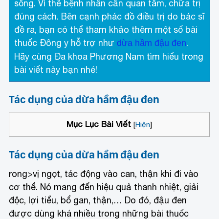
sống. Vì thế bệnh nhân cần quan tâm, chữa trị
đúng cách. Bên cạnh phác đồ điều trị do bác sĩ
đề ra, bạn có thể tham khảo thêm một số bài
thuốc Đông y hỗ trợ như
.
dừa hầm đậu đen
Hãy cùng Đa khoa Phương Nam tìm hiểu trong
bài viết này bạn nhé!
Tác dụng của dừa hầm đậu đen
Mục Lục Bài Viết
[
Hiện
]
Tác dụng của dừa hầm đậu đen
rong>vị ngọt, tác động vào can, thận khi đi vào
cơ thể. Nó mang đến hiệu quả thanh nhiệt, giải
độc, lợi tiểu, bổ gan, thận,… Do đó, đậu đen
được dùng khá nhiều trong những bài thuốc