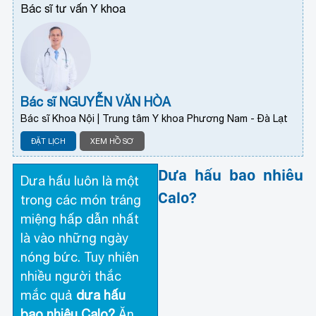
Bác sĩ tư vấn Y khoa
Bác sĩ NGUYỄN VĂN HÒA
Bác sĩ Khoa Nội | Trung tâm Y khoa Phương Nam - Đà Lạt
ĐẶT LỊCH
XEM HỒ SƠ
Dưa hấu bao nhiêu
Dưa hấu luôn là một
Calo?
trong các món tráng
miệng hấp dẫn nhất
là vào những ngày
nóng bức. Tuy nhiên
nhiều người thắc
mắc quả
dưa hấu
bao nhiêu Calo?
Ăn