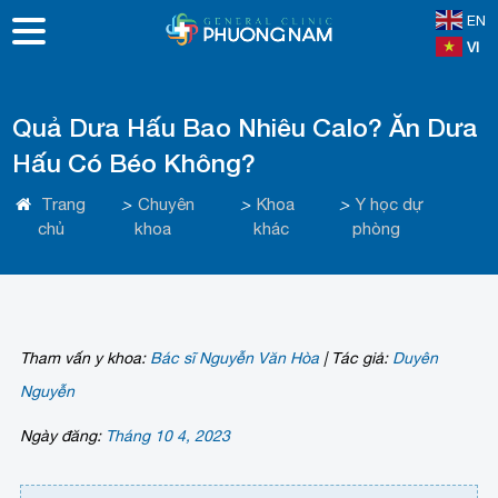
EN
VI
Quả Dưa Hấu Bao Nhiêu Calo? Ăn Dưa
Hấu Có Béo Không?
Trang
>
Chuyên
>
Khoa
>
Y học dự
chủ
khoa
khác
phòng
Tham vấn y khoa:
Bác sĩ Nguyễn Văn Hòa
|
Tác giả:
Duyên
Nguyễn
Ngày đăng:
Tháng 10 4, 2023