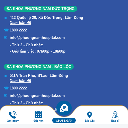
ĐA KHOA PHƯƠNG NAM ĐỨC TRỌNG
412 Quốc lộ 20, Xã Đức Trọng, Lâm Đồng
Xem bản đồ
1800 2222
info@phuongnamhospital.com
Thứ 2 - Chủ nhật:
Giờ làm việc: 07h00p - 18h00p
ĐA KHOA PHƯƠNG NAM - BẢO LỘC
511A Trần Phú, B'Lao, Lâm Đồng
Xem bản đồ
1800 2222
info@phuongnamhospital.com
Thứ 2 - Chủ nhật:
Giờ làm việc: 07h00p - 18h00p
Gọi ngay
Đặt hẹn
CHAT NGAY
Địa Chỉ
Bác sĩ