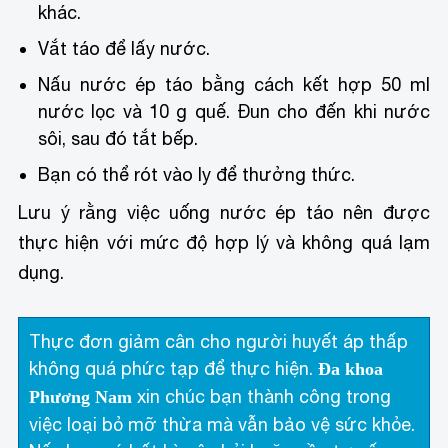
khác.
Vắt táo để lấy nước.
Nấu nước ép táo bằng cách kết hợp 50 ml
nước lọc và 10 g quế. Đun cho đến khi nước
sôi, sau đó tắt bếp.
Bạn có thể rót vào ly để thưởng thức.
Lưu ý rằng việc uống nước ép táo nên được
thực hiện với mức độ hợp lý và không quá lạm
dụng.
Thực đơn giảm cân cho người huyết áp thấp
không quá phức tạp để thực hiện.
Đa khoa
xin chúc bạn thành công trong
Phương Nam
việc loại bỏ mỡ thừa mà vẫn bảo vệ sức khỏe.