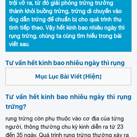
trội vỡ ra, từ đó giải phóng trứng trưởng
thành khỏi buồng trứng, trứng di chuyển vào
ống dẫn trứng để chuẩn bị cho quá trình thụ
tinh tiếp theo. Vậy hết kinh bao nhiêu ngày thì
rụng trứng, chúng ta cùng tìm hiểu trong bài
viết sau
.
Tư vấn hết kinh bao nhiêu ngày thì rụng
Hiện
Mục Lục Bài Viết
[
]
Tư vấn hết kinh bao nhiêu ngày thì rụng
trứng?
rụng trứng còn phụ thuộc vào cơ địa của từng
người, thông thường chu kỳ kinh diễn ra từ 23
đến 35 ngày. Quá trình rụng trứng thường xảy ra