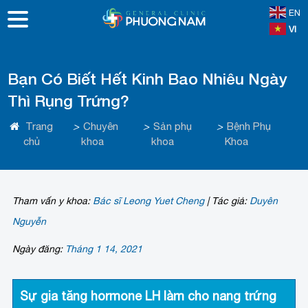
EN
VI
Bạn Có Biết Hết Kinh Bao Nhiêu Ngày
Thì Rụng Trứng?
Trang
>
Chuyên
>
Sản phụ
>
Bệnh Phụ
chủ
khoa
khoa
Khoa
Tham vấn y khoa:
Bác sĩ Leong Yuet Cheng
|
Tác giả:
Duyên
Nguyễn
Ngày đăng:
Tháng 1 14, 2021
Sự gia tăng hormone LH làm cho nang trứng